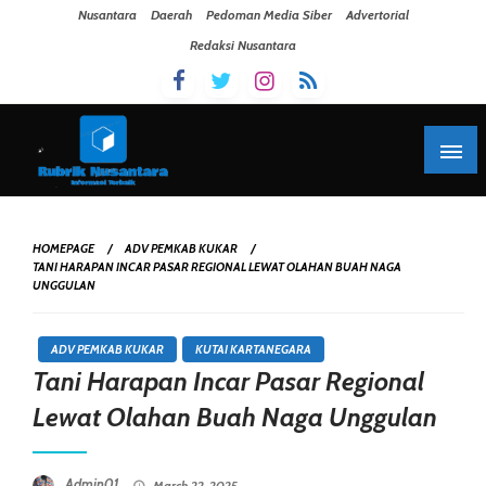
Skip To Content
Nusantara
Daerah
Pedoman Media Siber
Advertorial
Redaksi Nusantara
HOMEPAGE
ADV PEMKAB KUKAR
TANI HARAPAN INCAR PASAR REGIONAL LEWAT OLAHAN BUAH NAGA
UNGGULAN
ADV PEMKAB KUKAR
KUTAI KARTANEGARA
Tani Harapan Incar Pasar Regional
Lewat Olahan Buah Naga Unggulan
Posted On
Admin01
March 22, 2025