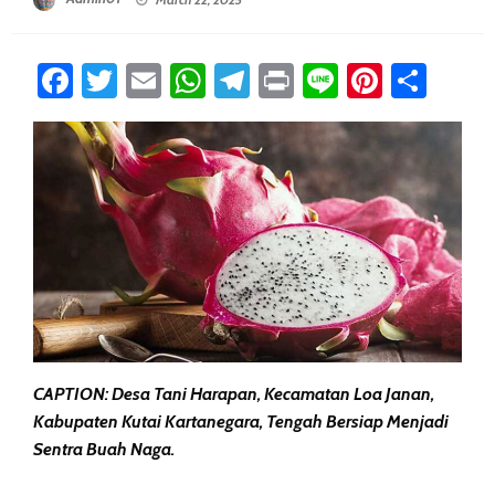
Facebook
Twitter
Email
WhatsApp
Telegram
Print
Line
Pintere
Sha
CAPTION: Desa Tani Harapan, Kecamatan Loa Janan,
Kabupaten Kutai Kartanegara, Tengah Bersiap Menjadi
Sentra Buah Naga.