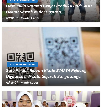
ADV PEMKAB KUKAR
Desa Mulawarman Genjot Produksi Padi, 400
Hektar Sawah Mulai Digarap
Admin01
March 13, 2025
ADV PEMKAB KUKAR
Satu Pindai, Ribuan Kisah! SiMATA Pejuang
Digitalisasi Wisata Sejarah Sangasanga
Admin01
March 6, 2025