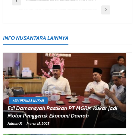
Post
Previous Post
Tani Harapan Incar Pasar Regional Lewat Olahan Buah Naga Unggulan
Navigation
Next Post
Program Terang Kampungku Terangi Desa Tani Baru, Warga Sambut Harapan
INFO NUSANTARA LAINNYA
ADV PEMKAB KUKAR
Edi Damansyah Pastikan PT MGRM Kukar Jadi
Motor Penggerak Ekonomi Daerah
Admin01
March 15, 2025