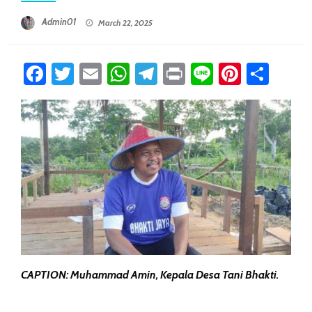
Posted On
Admin01
March 22, 2025
Facebook
Twitter
Email
WhatsApp
Telegram
Print
Line
Pintere
Sha
CAPTION: Muhammad Amin, Kepala Desa Tani Bhakti.