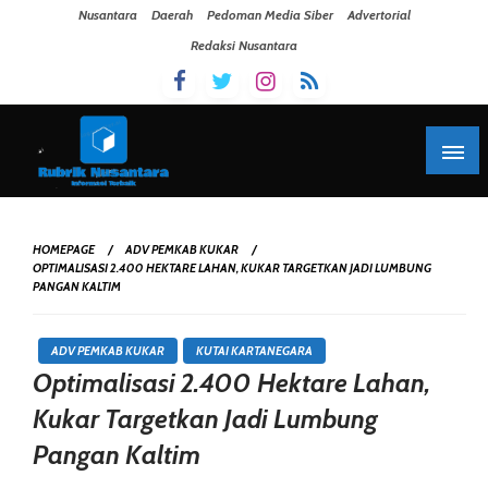
Skip To Content
Nusantara
Daerah
Pedoman Media Siber
Advertorial
Redaksi Nusantara
HOMEPAGE
ADV PEMKAB KUKAR
OPTIMALISASI 2.400 HEKTARE LAHAN, KUKAR TARGETKAN JADI LUMBUNG
PANGAN KALTIM
ADV PEMKAB KUKAR
KUTAI KARTANEGARA
Optimalisasi 2.400 Hektare Lahan,
Kukar Targetkan Jadi Lumbung
Pangan Kaltim