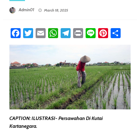
Posted On
Admin01
March 18, 2025
Facebook
Twitter
Email
WhatsApp
Telegram
Print
Line
Pintere
Sha
CAPTION: ILUSTRASI- Persawahan Di Kutai
Kartanegara.