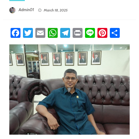
Posted On
Admin01
March 18, 2025
Facebook
Twitter
Email
WhatsApp
Telegram
Print
Line
Pintere
Sha