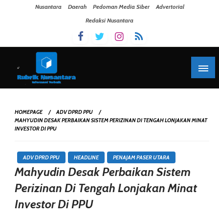
Skip To Content
Nusantara
Daerah
Pedoman Media Siber
Advertorial
Redaksi Nusantara
HOMEPAGE
ADV DPRD PPU
MAHYUDIN DESAK PERBAIKAN SISTEM PERIZINAN DI TENGAH LONJAKAN MINAT
INVESTOR DI PPU
ADV DPRD PPU
HEADLINE
PENAJAM PASER UTARA
Mahyudin Desak Perbaikan Sistem
Perizinan Di Tengah Lonjakan Minat
Investor Di PPU