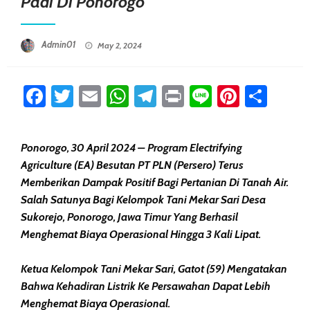
Padi Di Ponorogo
Posted On
Admin01
May 2, 2024
Facebook
Twitter
Email
WhatsApp
Telegram
Print
Line
Pintere
Sha
Ponorogo, 30 April 2024 – Program Electrifying
Agriculture (EA) Besutan PT PLN (Persero) Terus
Memberikan Dampak Positif Bagi Pertanian Di Tanah Air.
Salah Satunya Bagi Kelompok Tani Mekar Sari Desa
Sukorejo, Ponorogo, Jawa Timur Yang Berhasil
Menghemat Biaya Operasional Hingga 3 Kali Lipat.
Ketua Kelompok Tani Mekar Sari, Gatot (59) Mengatakan
Bahwa Kehadiran Listrik Ke Persawahan Dapat Lebih
Menghemat Biaya Operasional.