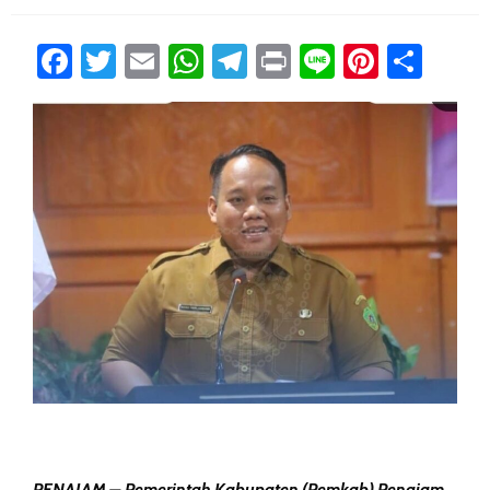
Facebook
Twitter
Email
WhatsApp
Telegram
Print
Line
Pintere
Sha
PENAJAM – Pemerintah Kabupaten (Pemkab) Penajam