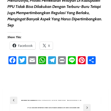
Menurutnya, Proses Pemekaran Wilayah Di Kabupaten
PPU Tidak Bisa Dilakukan Dengan Terburu-Buru Tetapi
Juga Mempertimbangkan Regulasi Yang Berlaku,
Mengingat Banyak Aspek Yang Harus Dipertimbangkan.
Sep
Share This:
Facebook
X
Facebook
Twitter
Email
WhatsApp
Telegram
Print
Line
Pintere
Sha
Post
Previous Post
Pola Konsumsi Instan Jadi Biang Stunting Di Pesisir PPU
Navigation
Next Post
Pemda PPU Siap Bersinergi Wujudkan Keamanan Jelang Idul Fitri 1446 H