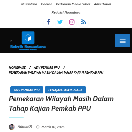
Skip To Content
Nusantara
Daerah
Pedoman Media Siber
Advertorial
Redaksi Nusantara
HOMEPAGE
ADV PEMKAB PPU
PEMEKARAN WILAYAH MASIH DALAM TAHAP KAJIAN PEMKAB PPU
ADV PEMKAB PPU
PENAJAM PASER UTARA
Pemekaran Wilayah Masih Dalam
Tahap Kajian Pemkab PPU
Posted On
Admin01
March 10, 2025