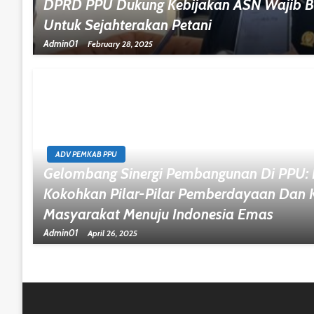
DPRD PPU Dukung Kebijakan ASN Wajib Be
Untuk Sejahterakan Petani
Admin01
February 28, 2025
ADV PEMKAB PPU
Gelombang Sinergi Pembangunan Di PPU: 
Kokohkan Pilar-Pilar Pemberdayaan Dan 
Masyarakat Menuju Indonesia Emas
Admin01
April 26, 2025