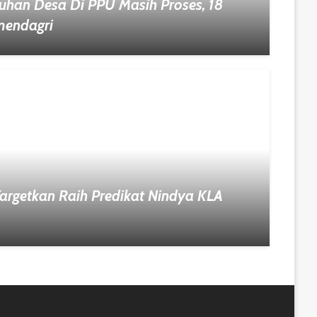
han Desa Di PPU Masih Proses, 18
mendagri
argetkan Raih Predikat Nindya KLA