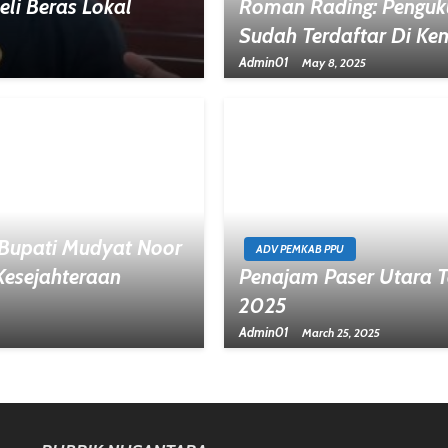
li Beras Lokal
Roman Rading: Penguku
Sudah Terdaftar Di Ke
Admin01
May 8, 2025
Bupati Mudyat Noor
ADV PEMKAB PPU
Kesejahteraan
Penajam Paser Utara T
2025
Admin01
March 25, 2025