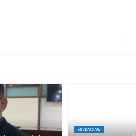
ital
Next Post
ADV DPRD PPU