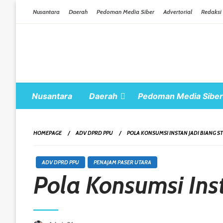
Skip To Content
Nusantara
Daerah
Pedoman Media Siber
Advertorial
Redaksi
Nusantara
Daerah
Pedoman Media Siber
HOMEPAGE
ADV DPRD PPU
POLA KONSUMSI INSTAN JADI BIANG ST
ADV DPRD PPU
PENAJAM PASER UTARA
Pola Konsumsi Inst
Posted On