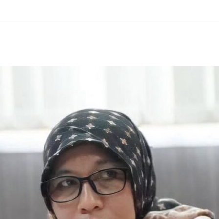
erest
hare