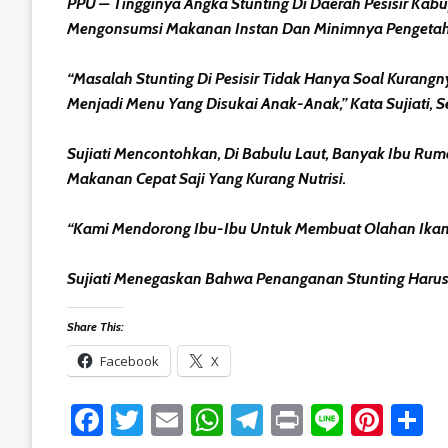
PPU – Tingginya Angka Stunting Di Daerah Pesisir Kab
Mengonsumsi Makanan Instan Dan Minimnya Pengetahua
“Masalah Stunting Di Pesisir Tidak Hanya Soal Kurang
Menjadi Menu Yang Disukai Anak-Anak,” Kata Sujiati, S
Sujiati Mencontohkan, Di Babulu Laut, Banyak Ibu Rum
Makanan Cepat Saji Yang Kurang Nutrisi.
“Kami Mendorong Ibu-Ibu Untuk Membuat Olahan Ikan S
Sujiati Menegaskan Bahwa Penanganan Stunting Harus 
Share This:
Facebook
X
Facebook
Twitter
Email
WhatsApp
Telegram
Print
Line
Pint
S