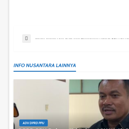
Post
Previous Post
Biaya Admin Dan SDM Jadi Hambatan UMKM PPU Go Dig
Navigation
INFO NUSANTARA LAINNYA
ADV DPRD PPU