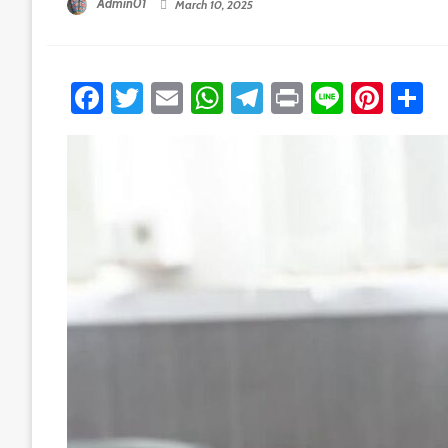
Admin01
March 10, 2025
Facebook
Twitter
Email
WhatsApp
Telegram
Print
Line
Pint
S