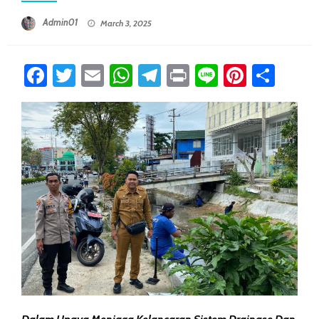
Posted On
Admin01
March 3, 2025
Facebook
Twitter
Email
WhatsApp
Telegram
Print
Line
Pintere
Sha