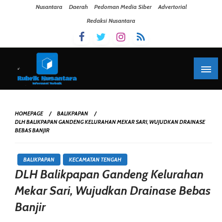
Skip To Content
Nusantara
Daerah
Pedoman Media Siber
Advertorial
Redaksi Nusantara
HOMEPAGE
BALIKPAPAN
DLH BALIKPAPAN GANDENG KELURAHAN MEKAR SARI, WUJUDKAN DRAINASE
BEBAS BANJIR
BALIKPAPAN
KECAMATAN TENGAH
DLH Balikpapan Gandeng Kelurahan
Mekar Sari, Wujudkan Drainase Bebas
Banjir