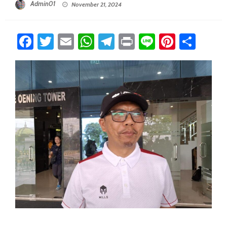
Admin01
November 21, 2024
Facebook
Twitter
Email
WhatsApp
Telegram
Print
Line
Pintere
Sha