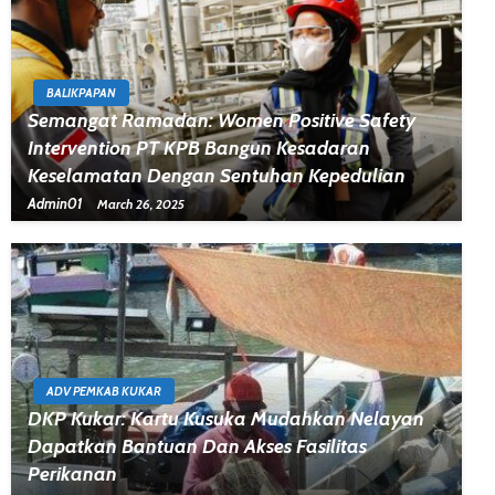
BALIKPAPAN
Semangat Ramadan: Women Positive Safety
Intervention PT KPB Bangun Kesadaran
Keselamatan Dengan Sentuhan Kepedulian
Admin01
March 26, 2025
ADV PEMKAB KUKAR
DKP Kukar: Kartu Kusuka Mudahkan Nelayan
Dapatkan Bantuan Dan Akses Fasilitas
Perikanan