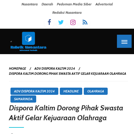
Skip To Content
Nusantara
Daerah
Pedoman Media Siber
Advertorial
Redaksi Nusantara
HOMEPAGE
ADV DISPORA KALTIM 2024
DISPORA KALTIM DORONG PIHAK SWASTA AKTIF GELAR KEJUARAAN OLAHRAGA
ADV DISPORA KALTIM 2024
HEADLINE
OLAHRAGA
SAMARINDA
Dispora Kaltim Dorong Pihak Swasta
Aktif Gelar Kejuaraan Olahraga
Posted On