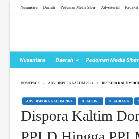
Skip To Content
Nusantara
Daerah
Pedoman Media Siber
Advertorial
Redaksi
Nusantara
Daerah
Pedoman Media Siber
HOMEPAGE
ADV DISPORA KALTIM 2024
DISPORA KALTIM DO
ADV DISPORA KALTIM 2024
HEADLINE
OLAHRAGA
Dispora Kaltim Dor
PPLD Hingga PP