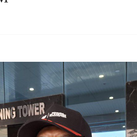
rest
hare