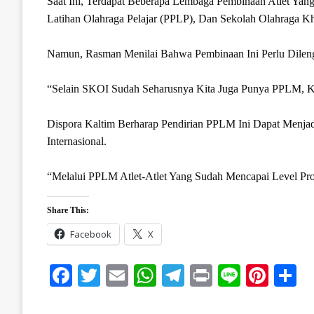
Saat Ini, Terdapat Beberapa Lembaga Pembinaan Atlet Yang
Latihan Olahraga Pelajar (PPLP), Dan Sekolah Olahraga Kh
Namun, Rasman Menilai Bahwa Pembinaan Ini Perlu Dileng
“Selain SKOI Sudah Seharusnya Kita Juga Punya PPLM, K
Dispora Kaltim Berharap Pendirian PPLM Ini Dapat Menja
Internasional.
“Melalui PPLM Atlet-Atlet Yang Sudah Mencapai Level Pr
Share This:
Facebook
X
Facebook
Twitter
Email
WhatsApp
Telegram
Print
Line
Pinte
S