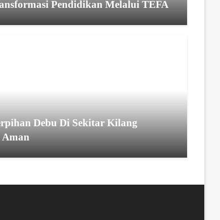
ransformasi Pendidikan Melalui TEFA
erpihan Debu Di Sekitar Kilang
n Aman