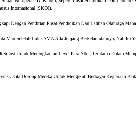
 Sudah Beroperasi Di Kaltim, Seperti Pusat Pendidikan Dan Latihan 
usus Internasional (SKOI).
kapi Dengan Pendirian Pusat Pendidikan Dan Latihan Olahraga Mah
ita Mau Setelah Lulus SMA Ada Jenjang Berkelanjutannya, Nah Ini 
di Solusi Untuk Meningkatkan Level Para Atlet, Terutama Dalam Me
ovinsi, Kita Dorong Mereka Untuk Mengikuti Berbagai Kejuaraan Bai
rest
hare