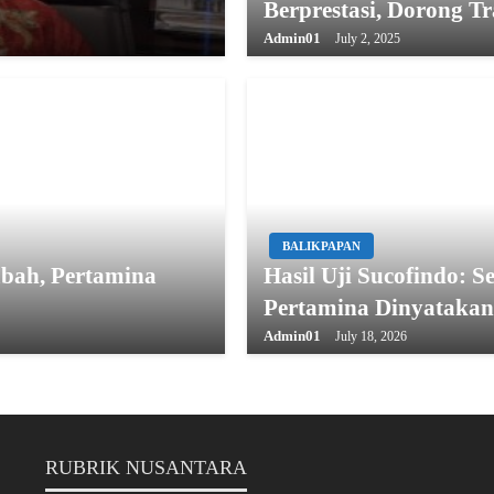
Berprestasi, Dorong T
Admin01
July 2, 2025
BALIKPAPAN
mbah, Pertamina
Hasil Uji Sucofindo: S
Pertamina Dinyataka
Admin01
July 18, 2026
RUBRIK NUSANTARA