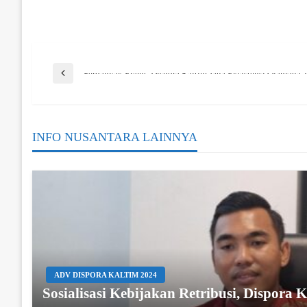
Post
Previous Post
Perbanyak Event, Dispora Kaltim Jaga Eksistensi Olahraga T
Navigation
INFO NUSANTARA LAINNYA
ADV DISPORA KALTIM 2024
Sosialisasi Kebijakan Retribusi, Dispora 