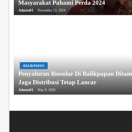
Masyarakat Pahami Perda 2024
Admin01
November 13, 2024
BALIKPAPAN
Penyaluran Biosolar Di Balikpapan Dita
Jaga Distribusi Tetap Lancar
Admin01
May 9, 2026