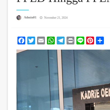
Posted On
Admin01
November 21, 2024
Facebook
Twitter
Email
WhatsApp
Telegram
Print
Line
Pinte
S