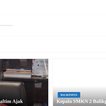
radisional
Next Post
BALIKPAPAN
Kaltim Ajak
Kepala SMKN 2 Balikp