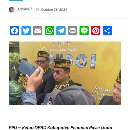
Posted On
Admin01
October 28, 2024
Facebook
Twitter
Email
WhatsApp
Telegram
Print
Line
Pintere
Sha
PPU – Ketua DPRD Kabupaten Penajam Paser Utara