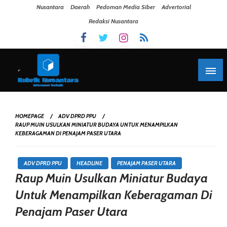
Skip To Content
Nusantara
Daerah
Pedoman Media Siber
Advertorial
Redaksi Nusantara
HOMEPAGE
ADV DPRD PPU
RAUP MUIN USULKAN MINIATUR BUDAYA UNTUK MENAMPILKAN
KEBERAGAMAN DI PENAJAM PASER UTARA
ADV DPRD PPU
HEADLINE
PENAJAM PASER UTARA
Raup Muin Usulkan Miniatur Budaya
Untuk Menampilkan Keberagaman Di
Penajam Paser Utara