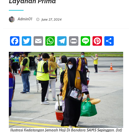
Layanan Prima
Posted On
Admin01
June 27, 2024
Facebook
Twitter
Email
WhatsApp
Telegram
Print
Line
Pintere
Sha
Ilustrasi Kedatangan Jemaah Haji Di Bandara SAMS Sepinggan. (Ist)