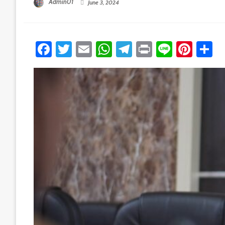
Admin01
June 3, 2024
Facebook
Twitter
Email
WhatsApp
Telegram
Print
Line
Pint
S