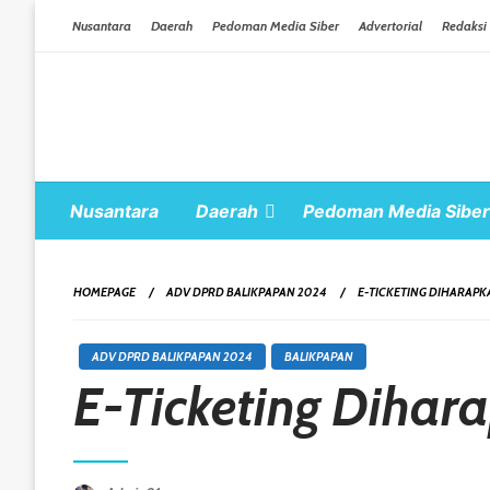
Skip To Content
Nusantara
Daerah
Pedoman Media Siber
Advertorial
Redaksi
Nusantara
Daerah
Pedoman Media Siber
HOMEPAGE
ADV DPRD BALIKPAPAN 2024
E-TICKETING DIHARAP
ADV DPRD BALIKPAPAN 2024
BALIKPAPAN
E-Ticketing Diha
Posted On