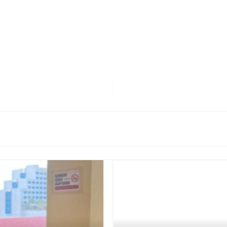
erest
hare