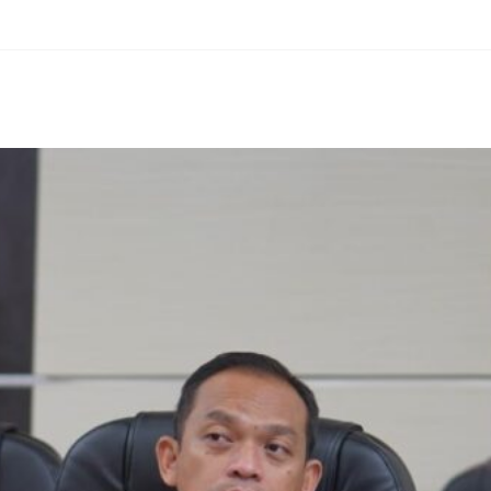
erest
hare