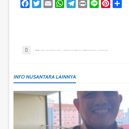
Facebook
Twitter
Email
WhatsApp
Telegram
Print
Line
Pint
S
Post
Previous Post
PPDB Tahun Ini, Diharapkan Berjalan Lancar
Navigation
INFO NUSANTARA LAINNYA