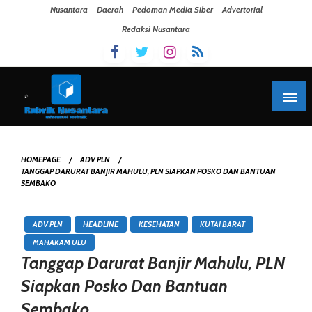
Skip To Content
Nusantara
Daerah
Pedoman Media Siber
Advertorial
Redaksi Nusantara
HOMEPAGE
ADV PLN
TANGGAP DARURAT BANJIR MAHULU, PLN SIAPKAN POSKO DAN BANTUAN
SEMBAKO
ADV PLN
HEADLINE
KESEHATAN
KUTAI BARAT
MAHAKAM ULU
Tanggap Darurat Banjir Mahulu, PLN
Siapkan Posko Dan Bantuan
Sembako