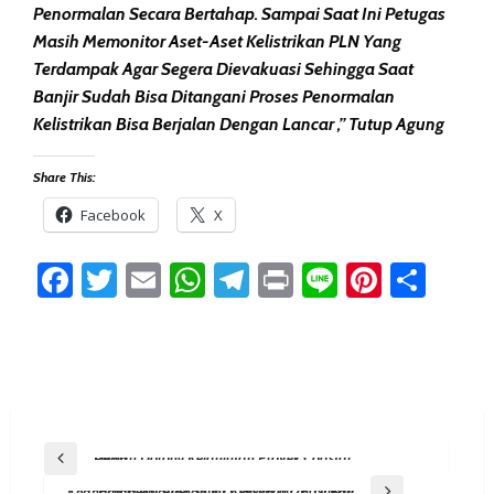
Penormalan Secara Bertahap. Sampai Saat Ini Petugas
Masih Memonitor Aset-Aset Kelistrikan PLN Yang
Terdampak Agar Segera Dievakuasi Sehingga Saat
Banjir Sudah Bisa Ditangani Proses Penormalan
Kelistrikan Bisa Berjalan Dengan Lancar ,” Tutup Agung
Share This:
Facebook
X
Facebook
Twitter
Email
WhatsApp
Telegram
Print
Line
Pintere
Sha
Post
Previous Post
Dewan Dorong Kelanjutan Proyek Coastal Road
Navigation
Next Post
PLN Gelar Apel Siaga Kelistrikan, Pastikan Keandalan Pelayanan KTT WWF 2024 Di Bali