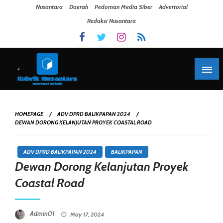
Skip To Content
Nusantara
Daerah
Pedoman Media Siber
Advertorial
Redaksi Nusantara
HOMEPAGE
ADV DPRD BALIKPAPAN 2024
DEWAN DORONG KELANJUTAN PROYEK COASTAL ROAD
ADV DPRD BALIKPAPAN 2024
BALIKPAPAN
Dewan Dorong Kelanjutan Proyek
Coastal Road
Posted On
Admin01
May 17, 2024