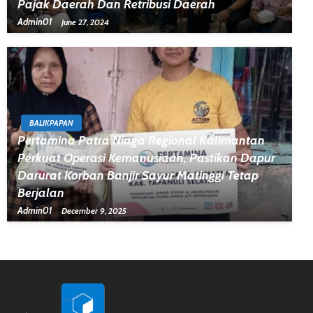
Pajak Daerah Dan Retribusi Daerah
Admin01
June 27, 2024
BALIKPAPAN
Pertamina Patra Niaga Regional Kalimantan
Perkuat Operasi Kemanusiaan, Pastikan Dapur
Darurat Korban Banjir Sayur Matinggi Tetap
Berjalan
Admin01
December 9, 2025