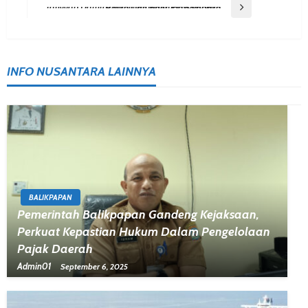
Navigation
Next Post
Tanggap Darurat Banjir Mahulu, PLN Siapkan Posko Dan Bantuan Sembako
INFO NUSANTARA LAINNYA
BALIKPAPAN
Pemerintah Balikpapan Gandeng Kejaksaan,
Perkuat Kepastian Hukum Dalam Pengelolaan
Pajak Daerah
Admin01
September 6, 2025