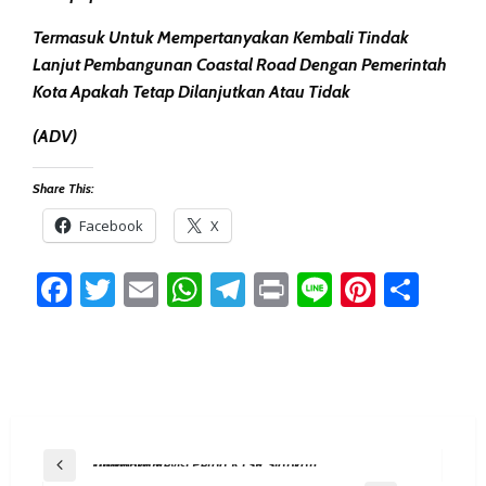
Termasuk Untuk Mempertanyakan Kembali Tindak
Lanjut Pembangunan Coastal Road Dengan Pemerintah
Kota Apakah Tetap Dilanjutkan Atau Tidak
(ADV)
Share This:
Facebook
X
Facebook
Twitter
Email
WhatsApp
Telegram
Print
Line
Pintere
Sha
Post
Previous Post
Tahun Ini, Revisi Perda KTSR Siapkan Diterapkan