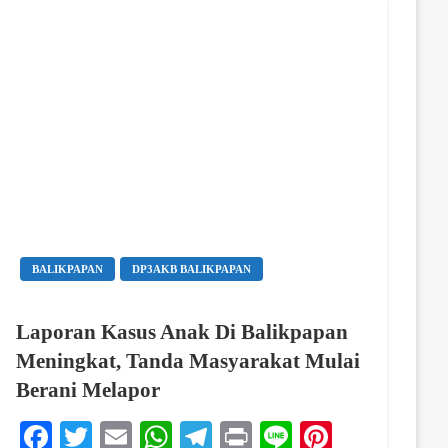
BALIKPAPAN
DP3AKB BALIKPAPAN
Laporan Kasus Anak Di Balikpapan
Meningkat, Tanda Masyarakat Mulai
Berani Melapor
Facebook
Twitter
Email
WhatsApp
Telegram
Print
Line
Pinterest