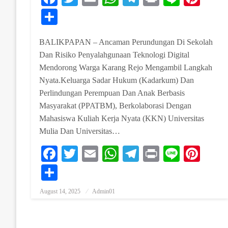
Share
BALIKPAPAN – Ancaman Perundungan Di Sekolah
Dan Risiko Penyalahgunaan Teknologi Digital
Mendorong Warga Karang Rejo Mengambil Langkah
Nyata.Keluarga Sadar Hukum (Kadarkum) Dan
Perlindungan Perempuan Dan Anak Berbasis
Masyarakat (PPATBM), Berkolaborasi Dengan
Mahasiswa Kuliah Kerja Nyata (KKN) Universitas
Mulia Dan Universitas…
Facebook
Twitter
Email
WhatsApp
Telegram
Print
Line
Pint
Share
August 14, 2025
Admin01
Posted On