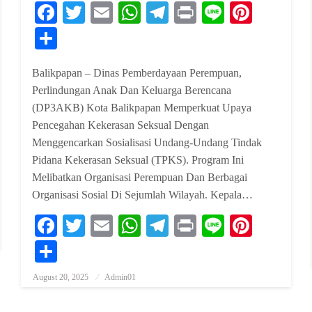
Facebook
Twitter
Email
WhatsApp
Telegram
Print
Line
Pinter
Share
Balikpapan – Dinas Pemberdayaan Perempuan,
Perlindungan Anak Dan Keluarga Berencana
(DP3AKB) Kota Balikpapan Memperkuat Upaya
Pencegahan Kekerasan Seksual Dengan
Menggencarkan Sosialisasi Undang-Undang Tindak
Pidana Kekerasan Seksual (TPKS). Program Ini
Melibatkan Organisasi Perempuan Dan Berbagai
erest
Organisasi Sosial Di Sejumlah Wilayah. Kepala…
Facebook
Twitter
Email
WhatsApp
Telegram
Print
Line
Pinter
Share
August 20, 2025
Admin01
Posted On