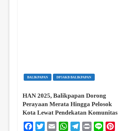
BALIKPAPAN
DP3AKB BALIKPAPAN
HAN 2025, Balikpapan Dorong
Perayaan Merata Hingga Pelosok
Kota Lewat Pendekatan Komunitas
Facebook
Twitter
Email
WhatsApp
Telegram
Print
Line
Pint