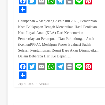
Facebook
Twitter
Email
WhatsApp
Telegram
Print
Line
Pint
Share
Balikpapan – Menjelang Akhir Juli 2025, Pemerintah
Kota Balikpapan Tengah Menantikan Hasil Penilaian
Kota Layak Anak (KLA) Dari Kementerian
Pemberdayaan Perempuan Dan Perlindungan Anak
(KemenPPPA). Meskipun Proses Evaluasi Sudah
Selesai, Pengumuman Resmi Baru Akan Disampaikan
Dalam Beberapa Hari Ke Depan….
Facebook
Twitter
Email
WhatsApp
Telegram
Print
Line
Pint
Share
July 31, 2025
Admin01
Posted On