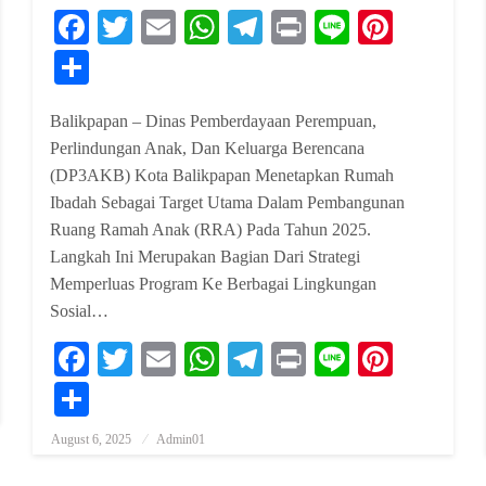
Facebook
Twitter
Email
WhatsApp
Telegram
Print
Line
Pinter
Share
Balikpapan – Dinas Pemberdayaan Perempuan,
Perlindungan Anak, Dan Keluarga Berencana
(DP3AKB) Kota Balikpapan Menetapkan Rumah
Ibadah Sebagai Target Utama Dalam Pembangunan
Ruang Ramah Anak (RRA) Pada Tahun 2025.
Langkah Ini Merupakan Bagian Dari Strategi
Memperluas Program Ke Berbagai Lingkungan
Sosial…
erest
Facebook
Twitter
Email
WhatsApp
Telegram
Print
Line
Pinter
Share
August 6, 2025
Admin01
Posted On