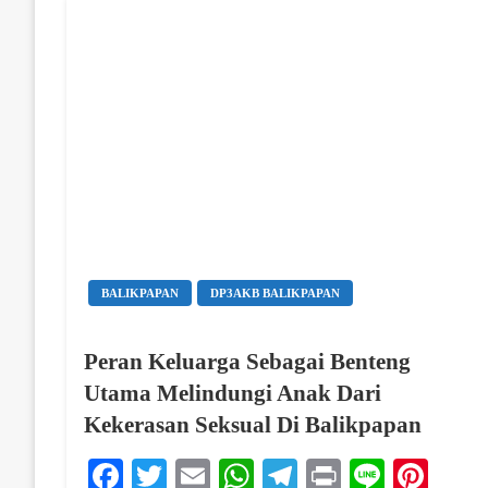
BALIKPAPAN
DP3AKB BALIKPAPAN
Peran Keluarga Sebagai Benteng
Utama Melindungi Anak Dari
Kekerasan Seksual Di Balikpapan
Facebook
Twitter
Email
WhatsApp
Telegram
Print
Line
Pint