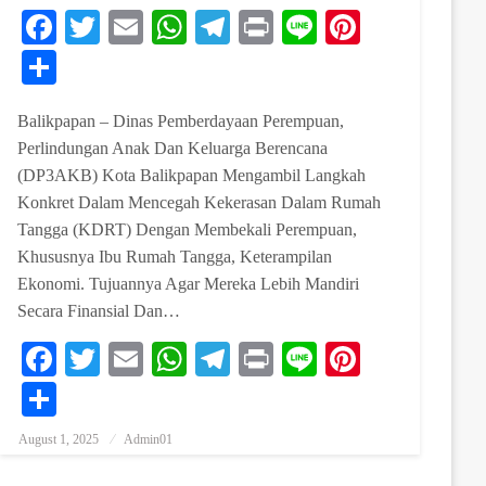
est
Facebook
Twitter
Email
WhatsApp
Telegram
Print
Line
Pinterest
Share
Balikpapan – Dinas Pemberdayaan Perempuan,
Perlindungan Anak Dan Keluarga Berencana
(DP3AKB) Kota Balikpapan Mengambil Langkah
Konkret Dalam Mencegah Kekerasan Dalam Rumah
Tangga (KDRT) Dengan Membekali Perempuan,
Khususnya Ibu Rumah Tangga, Keterampilan
Ekonomi. Tujuannya Agar Mereka Lebih Mandiri
Secara Finansial Dan…
est
Facebook
Twitter
Email
WhatsApp
Telegram
Print
Line
Pinterest
Share
August 1, 2025
Admin01
Posted On