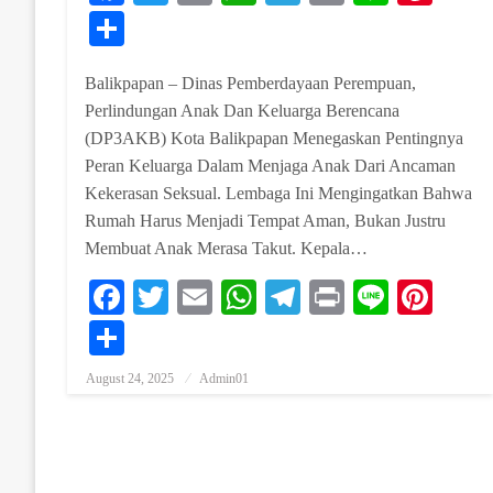
Share
Balikpapan – Dinas Pemberdayaan Perempuan,
Perlindungan Anak Dan Keluarga Berencana
(DP3AKB) Kota Balikpapan Menegaskan Pentingnya
Peran Keluarga Dalam Menjaga Anak Dari Ancaman
Kekerasan Seksual. Lembaga Ini Mengingatkan Bahwa
Rumah Harus Menjadi Tempat Aman, Bukan Justru
Membuat Anak Merasa Takut. Kepala…
Facebook
Twitter
Email
WhatsApp
Telegram
Print
Line
Pint
Share
August 24, 2025
Admin01
Posted On