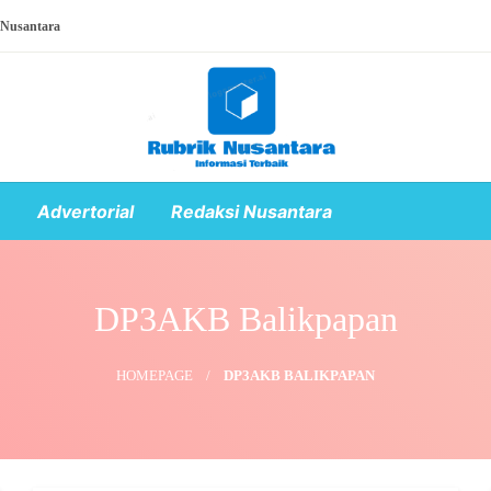
 Nusantara
Advertorial
Redaksi Nusantara
DP3AKB Balikpapan
HOMEPAGE
DP3AKB BALIKPAPAN