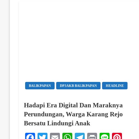
BALIKPAPAN
DP3AKB BALIKPAPAN
HEADLINE
Hadapi Era Digital Dan Maraknya
Perundungan, Warga Karang Rejo
Bersatu Lindungi Anak
Facebook
Twitter
Email
WhatsApp
Telegram
Print
Line
Pint