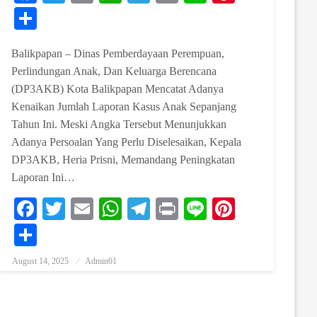
est
Share
Balikpapan – Dinas Pemberdayaan Perempuan,
Perlindungan Anak, Dan Keluarga Berencana
(DP3AKB) Kota Balikpapan Mencatat Adanya
Kenaikan Jumlah Laporan Kasus Anak Sepanjang
Tahun Ini. Meski Angka Tersebut Menunjukkan
Adanya Persoalan Yang Perlu Diselesaikan, Kepala
DP3AKB, Heria Prisni, Memandang Peningkatan
Laporan Ini…
Facebook
Twitter
Email
WhatsApp
Telegram
Print
Line
Pinterest
est
Share
August 14, 2025
Admin01
Posted On