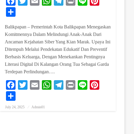
Facebook
Twitter
Email
WhatsApp
Telegram
Print
Line
Pinterest
est
Share
Balikpapan – Pemerintah Kota Balikpapan Menegaskan
Komitmennya Dalam Melindungi Anak-Anak Dari
Ancaman Kejahatan Siber Yang Kian Marak. Upaya Ini
Ditempuh Melalui Pendekatan Edukatif Dan Preventif
Berbasis Keluarga, Dengan Menekankan Pentingnya
Literasi Digital Di Kalangan Orang Tua Sebagai Garda
Terdepan Perlindungan….
Facebook
Twitter
Email
WhatsApp
Telegram
Print
Line
Pinterest
est
Share
July 24, 2025
Admin01
Posted On