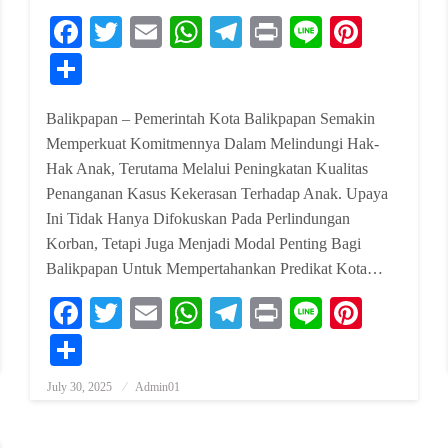
erest
Facebook
Twitter
Email
WhatsApp
Telegram
Print
Line
Pinter
Share
Balikpapan – Pemerintah Kota Balikpapan Semakin
Memperkuat Komitmennya Dalam Melindungi Hak-
Hak Anak, Terutama Melalui Peningkatan Kualitas
Penanganan Kasus Kekerasan Terhadap Anak. Upaya
Ini Tidak Hanya Difokuskan Pada Perlindungan
Korban, Tetapi Juga Menjadi Modal Penting Bagi
Balikpapan Untuk Mempertahankan Predikat Kota…
erest
Facebook
Twitter
Email
WhatsApp
Telegram
Print
Line
Pinter
Share
July 30, 2025
Admin01
Posted On