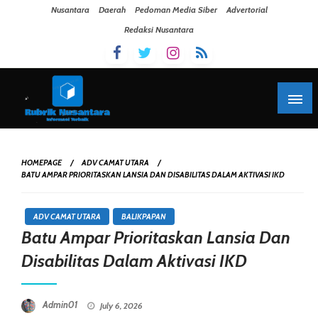
Skip To Content
Nusantara
Daerah
Pedoman Media Siber
Advertorial
Redaksi Nusantara
HOMEPAGE
ADV CAMAT UTARA
BATU AMPAR PRIORITASKAN LANSIA DAN DISABILITAS DALAM AKTIVASI IKD
ADV CAMAT UTARA
BALIKPAPAN
Batu Ampar Prioritaskan Lansia Dan
Disabilitas Dalam Aktivasi IKD
Posted On
Admin01
July 6, 2026