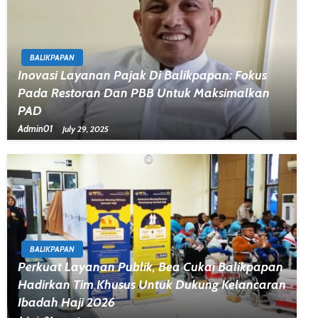
BALIKPAPAN
Inovasi Layanan Pajak Di Balikpapan: Fokus
Pada Restoran Dan PBB Untuk Maksimalkan
PAD
Admin01
July 29, 2025
BALIKPAPAN
Perkuat Layanan Publik, Bea Cukai Balikpapan
Hadirkan Tim Khusus Untuk Dukung Kelancaran
Ibadah Haji 2026