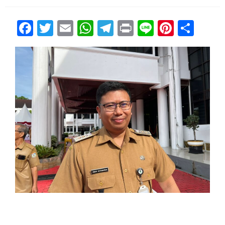
Facebook
Twitter
Email
WhatsApp
Telegram
Print
Line
Pintere
Sha