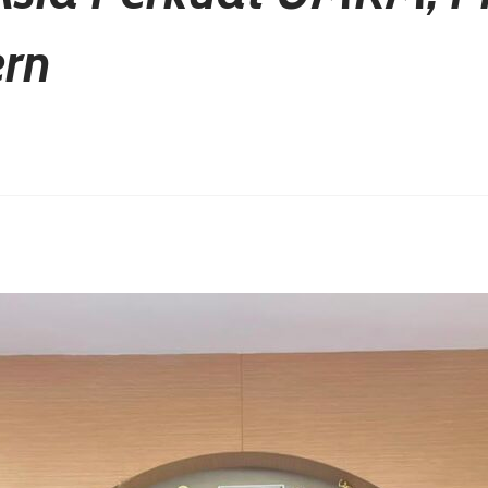
ern
erest
hare