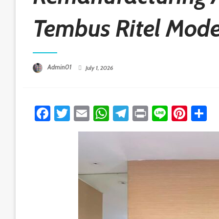
Tembus Ritel Mod
Posted On
Admin01
July 1, 2026
Facebook
Twitter
Email
WhatsApp
Telegram
Print
Line
Pint
S