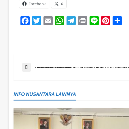
Facebook
X
Facebook
Twitter
Email
WhatsApp
Telegram
Print
Line
Pint
S
Post
Previous Post
Stok Beras Balikpapan Aman Hingga Akhir 2026, Pemkot Minta Warga Tak Lakukan Panic Buying
Navigation
INFO NUSANTARA LAINNYA