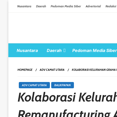
Skip To Content
Nusantara
Daerah
Pedoman Media Siber
Advertorial
Redaksi
Nusantara
Daerah
Pedoman Media Siber
HOMEPAGE
ADV CAMAT UTARA
KOLABORASI KELURAHAN GRAHA 
ADV CAMAT UTARA
BALIKPAPAN
Kolaborasi Kelur
Remanufacturing 