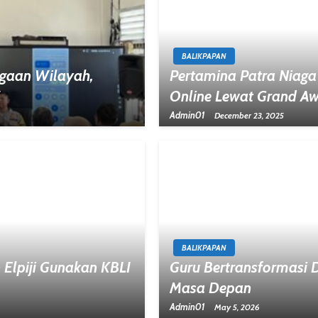
BALIKPAPAN
agaan Wilayah,
Pertamina Patra Niaga
Online Lewat Grand A
Admin01
December 23, 2025
BALIKPAPAN
Elpiji Gunakan KBLI
Guru Bertransformasi 
Masa Depan
Admin01
May 5, 2026