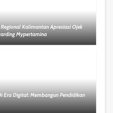
 Regional Kalimantan Apresiasi Ojek
warding Mypertamina
Di Era Digital: Membangun Pendidikan