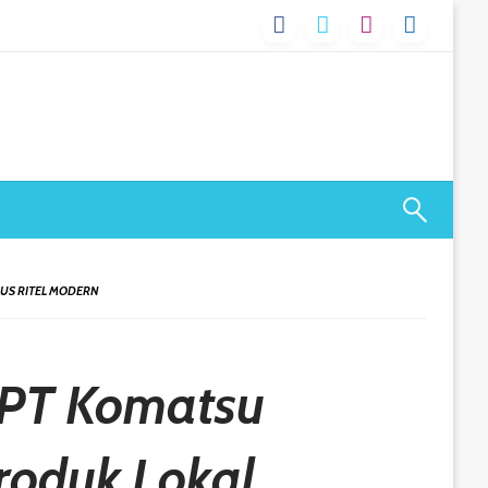
US RITEL MODERN
 PT Komatsu
roduk Lokal