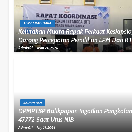
ADV CAMAT UTARA
Kelurahan Muara Rapak Perkuat Kesiapsi
Dorong Percepatan Pemilihan LPM Dan RT
Admin01
April 24, 2026
BALIKPAPAN
DPMPTSP Balikpapan Ingatkan Pangkalan 
47772 Saat Urus NIB
Admin01
July 21, 2026