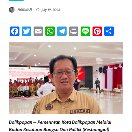
Posted On
Admin01
July 19, 2025
Facebook
Twitter
Email
WhatsApp
Telegram
Print
Line
Pintere
Sha
Balikpapan – Pemerintah Kota Balikpapan Melalui
Badan Kesatuan Bangsa Dan Politik (Kesbangpol)