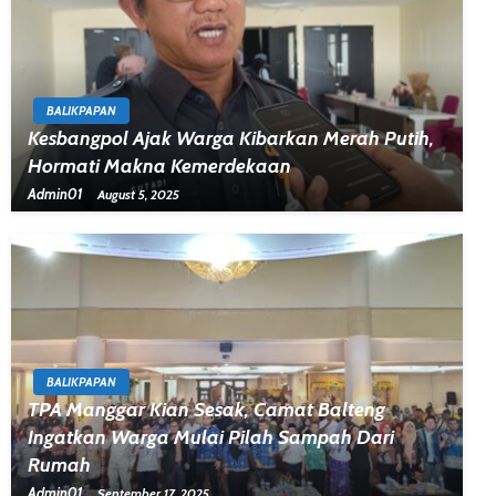
BALIKPAPAN
Kesbangpol Ajak Warga Kibarkan Merah Putih,
Hormati Makna Kemerdekaan
Admin01
August 5, 2025
BALIKPAPAN
TPA Manggar Kian Sesak, Camat Balteng
Ingatkan Warga Mulai Pilah Sampah Dari
Rumah
Admin01
September 17, 2025