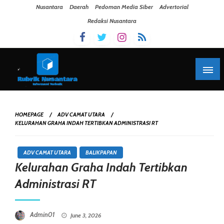
Skip To Content
Nusantara
Daerah
Pedoman Media Siber
Advertorial
Redaksi Nusantara
HOMEPAGE
ADV CAMAT UTARA
KELURAHAN GRAHA INDAH TERTIBKAN ADMINISTRASI RT
ADV CAMAT UTARA
BALIKPAPAN
Kelurahan Graha Indah Tertibkan
Administrasi RT
Posted On
Admin01
June 3, 2026