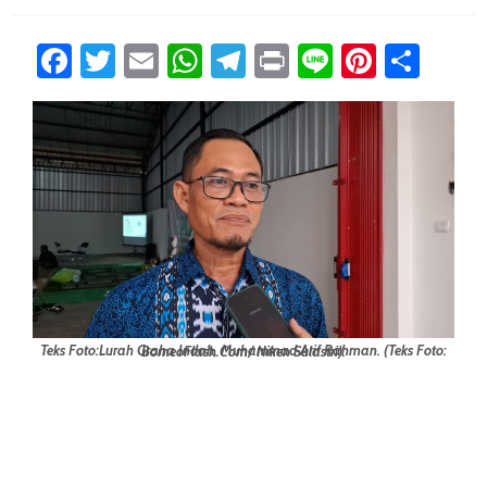
Facebook
Twitter
Email
WhatsApp
Telegram
Print
Line
Pintere
Sha
Teks Foto:Lurah Graha Indah, Muhammad Arif Rahman. (Teks Foto: BorneoFlash.com/ Niken Sulastri).