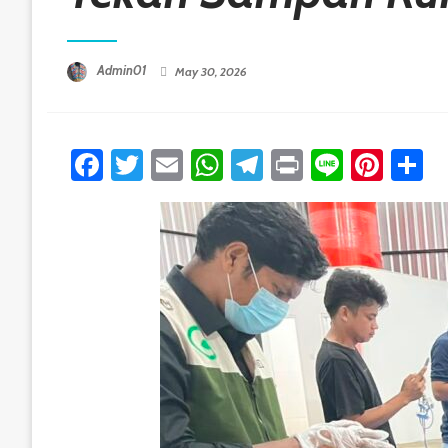
Posted On
Admin01
May 30, 2026
Facebook
Twitter
Email
WhatsApp
Telegram
Print
Line
Pint
S