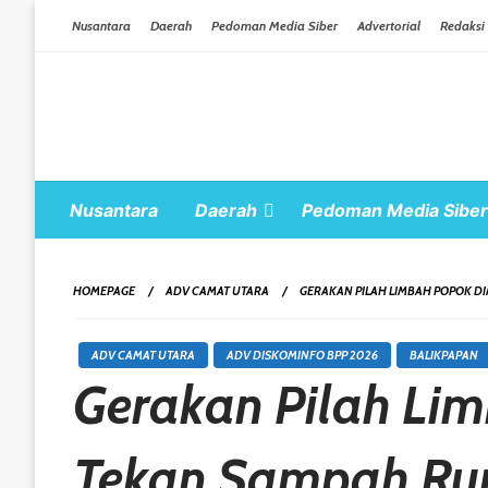
Skip To Content
Nusantara
Daerah
Pedoman Media Siber
Advertorial
Redaksi
Nusantara
Daerah
Pedoman Media Siber
HOMEPAGE
ADV CAMAT UTARA
GERAKAN PILAH LIMBAH POPOK DI
ADV CAMAT UTARA
ADV DISKOMINFO BPP 2026
BALIKPAPAN
Gerakan Pilah Lim
Tekan Sampah Ru