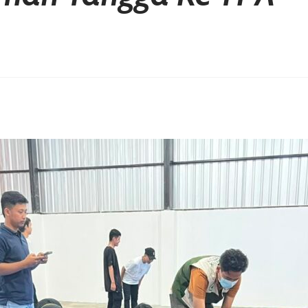
erest
hare