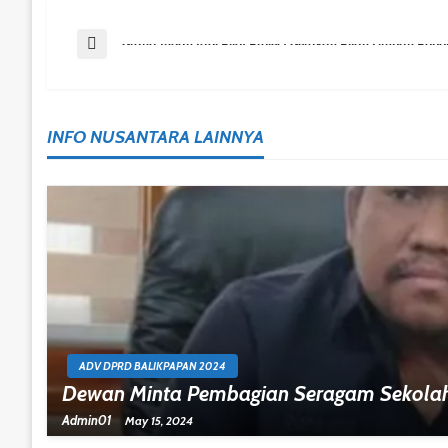
Post
Previous Post
Graha Indah Jadi Pilot Project Gerakan Pilah Limbah Popo
Navigation
INFO NUSANTARA LAINNYA
ADV DPRD BALIKPAPAN 2024
Dewan Minta Pembagian Seragam Sekolah
Admin01
May 15, 2024