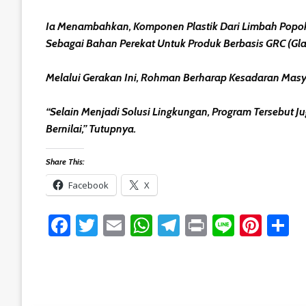
Ia Menambahkan, Komponen Plastik Dari Limbah Popok
Sebagai Bahan Perekat Untuk Produk Berbasis GRC (Glas
Melalui Gerakan Ini, Rohman Berharap Kesadaran Mas
“Selain Menjadi Solusi Lingkungan, Program Tersebu
Bernilai,” Tutupnya.
Share This:
Facebook
X
Facebook
Twitter
Email
WhatsApp
Telegram
Print
Line
Pint
S