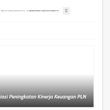
Ketua RT Diingatkan Tertib Administrasi, Kelurahan Graha Indah Perketat Pengawasan
iasi Peningkatan Kinerja Keuangan PLN