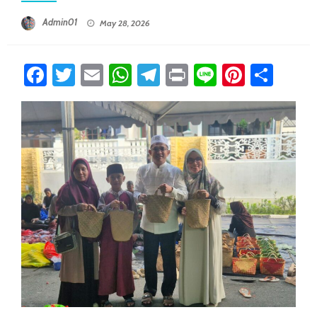
Posted On
Admin01
May 28, 2026
Facebook
Twitter
Email
WhatsApp
Telegram
Print
Line
Pintere
Sha