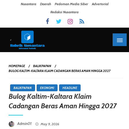
Skip To Content
Nusantara
Daerah
Pedoman Media Siber
Advertorial
Redaksi Nusantara
HOMEPAGE
BALIKPAPAN
BULOG KALTIM-KALTARA KLAIM CADANGAN BERAS AMAN HINGGA 2027
BALIKPAPAN
EKONOMI
HEADLINE
Bulog Kaltim-Kaltara Klaim
Cadangan Beras Aman Hingga 2027
Posted On
Admin01
May 9, 2026