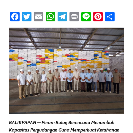
Facebook
Twitter
Email
WhatsApp
Telegram
Print
Line
Pintere
Sha
BALIKPAPAN — Perum Bulog Berencana Menambah
Kapasitas Pergudangan Guna Memperkuat Ketahanan