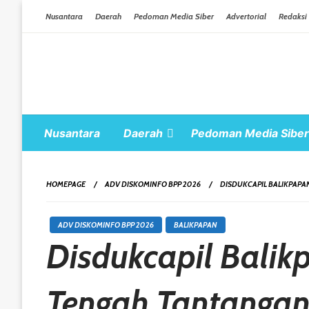
Skip To Content
Nusantara
Daerah
Pedoman Media Siber
Advertorial
Redaksi
Nusantara
Daerah
Pedoman Media Siber
HOMEPAGE
ADV DISKOMINFO BPP 2026
DISDUKCAPIL BALIKPAPA
ADV DISKOMINFO BPP 2026
BALIKPAPAN
Disdukcapil Balik
Tengah Tantanga