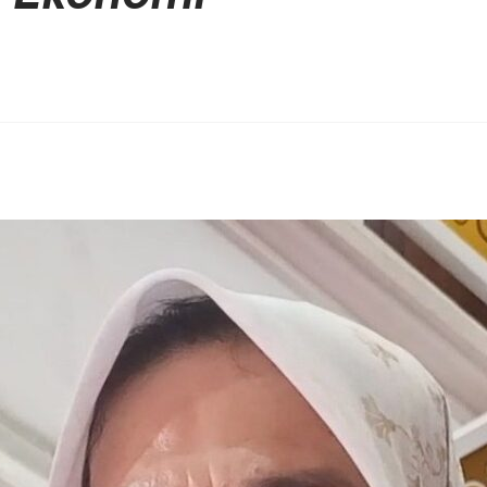
erest
hare