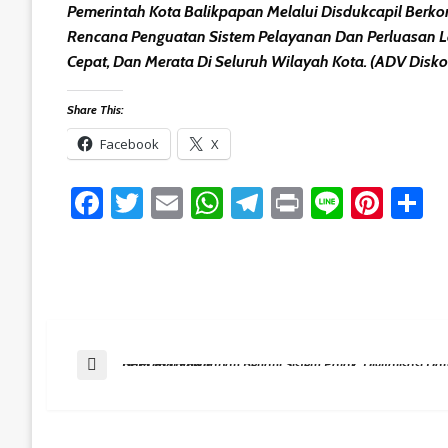
Pemerintah Kota Balikpapan Melalui Disdukcapil Ber
Rencana Penguatan Sistem Pelayanan Dan Perluasan L
Cepat, Dan Merata Di Seluruh Wilayah Kota. (ADV Disk
Share This:
Facebook
X
Facebook
Twitter
Email
WhatsApp
Telegram
Print
Line
Pint
S
Post
Previous Post
BPPDRD Balikpapan Benahi Sistem Pajak, Digitalisasi Dan Penguatan Basis Data Jadi Fokus
Navigation