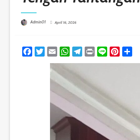
Posted On
Admin01
April 16, 2026
Facebook
Twitter
Email
WhatsApp
Telegram
Print
Line
Pint
S