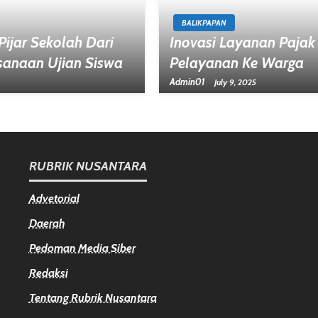
BALIKPAPAN
ijar Sekolah Dari
Inovasi Layanan Pajak
sanaan Ujian Siswa
Pelayanan Ke Warga
Admin01
July 9, 2025
RUBRIK NUSANTARA
Advetorial
Daerah
Pedoman Media Siber
Redaksi
Tentang Rubrik Nusantara