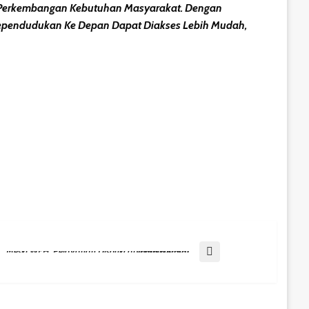
n Perkembangan Kebutuhan Masyarakat. Dengan
Kependudukan Ke Depan Dapat Diakses Lebih Mudah,
st
Meski WFH, Pelayanan Disdukcapil Balikpapan Tetap Normal