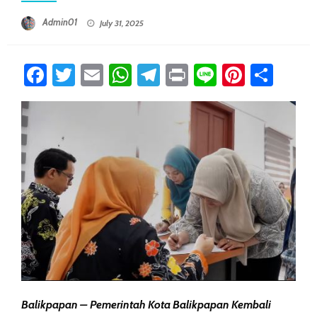
Posted On
Admin01
July 31, 2025
Facebook
Twitter
Email
WhatsApp
Telegram
Print
Line
Pintere
Sha
Balikpapan – Pemerintah Kota Balikpapan Kembali