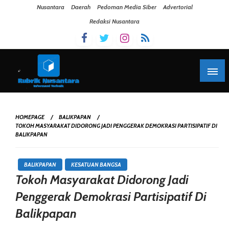
Skip To Content
Nusantara
Daerah
Pedoman Media Siber
Advertorial
Redaksi Nusantara
HOMEPAGE
BALIKPAPAN
TOKOH MASYARAKAT DIDORONG JADI PENGGERAK DEMOKRASI PARTISIPATIF DI
BALIKPAPAN
BALIKPAPAN
KESATUAN BANGSA
Tokoh Masyarakat Didorong Jadi
Penggerak Demokrasi Partisipatif Di
Balikpapan