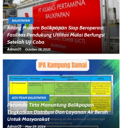
BALIKPAPAN
Kilang Modern Balikpapan Siap Beroperasi:
Fasilitas Pendukung Utilitas Mulai Berfungsi
Setelah Uji Coba
Admin01
October 28, 2025
ADV PDAM BALIKPAPAN
Perumda Tirta Manuntung Balikpapan
Tingkatkan Distribusi Dan Layanan Air Bersih
Untuk Masyarakat
Admin01
May 29, 2024