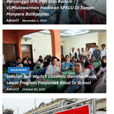
Penyangga IKN, PLN Dan Kodam
VI/Mulawarman Hadirkan SPKLU Di Taman
Monpera Balikpapan
Admin01
November 3, 2024
BALIKPAPAN
Sekolah Jadi Wadah Lahirnya Inovator Muda
Lewat Program Posyantek Road To School
Admin01
October 30, 2025