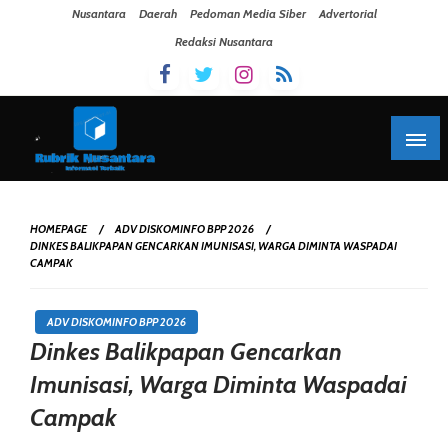
Skip To Content
Nusantara
Daerah
Pedoman Media Siber
Advertorial
Redaksi Nusantara
HOMEPAGE
ADV DISKOMINFO BPP 2026
DINKES BALIKPAPAN GENCARKAN IMUNISASI, WARGA DIMINTA WASPADAI
CAMPAK
ADV DISKOMINFO BPP 2026
Dinkes Balikpapan Gencarkan
Imunisasi, Warga Diminta Waspadai
Campak