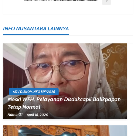
Next Post
Magang Mandiri Dorong Lulusan Baru Miliki Pengalaman Kerja Nyata
INFO NUSANTARA LAINNYA
ADV DISKOMINFO BPP 2026
Meski WFH, Pelayanan Disdukcapil Balikpapan
Tetap Normal
Admin01
April 16, 2026