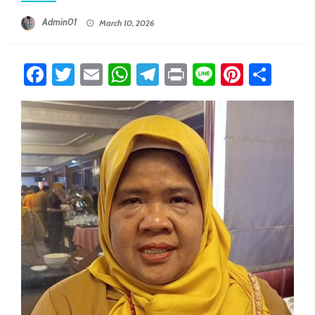
Posted On
Admin01
March 10, 2026
Facebook
Twitter
Email
WhatsApp
Telegram
Print
Line
Pintere
Sha