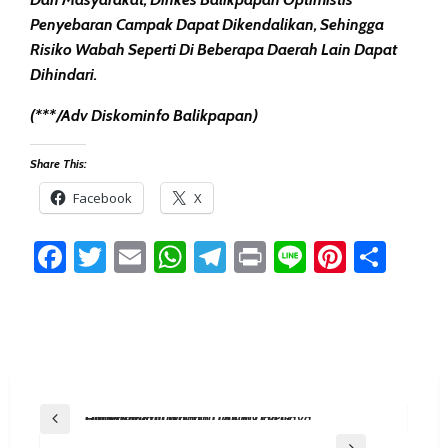
Penyebaran Campak Dapat Dikendalikan, Sehingga
Risiko Wabah Seperti Di Beberapa Daerah Lain Dapat
Dihindari.
(***/Adv Diskominfo Balikpapan)
Share This:
Facebook
X
Facebook
Twitter
Email
WhatsApp
Telegram
Print
Line
Pintere
Sha
Post
Previous Post
Disporapar Balikpapan Dorong Event Olahraga Jadi Wadah UMKM Dan Gaya Hidup Sehat
Navigation