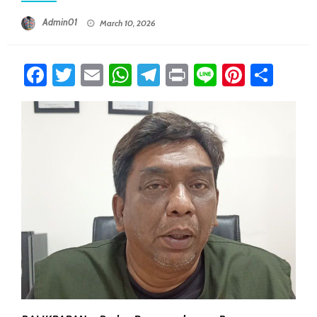
Posted On
Admin01
March 10, 2026
Facebook
Twitter
Email
WhatsApp
Telegram
Print
Line
Pintere
Sha