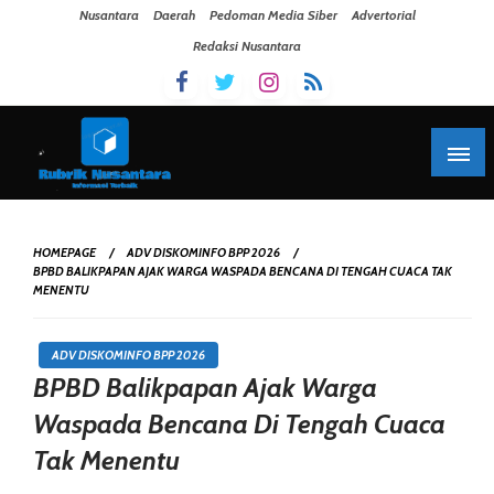
Skip To Content
Nusantara
Daerah
Pedoman Media Siber
Advertorial
Redaksi Nusantara
HOMEPAGE
ADV DISKOMINFO BPP 2026
BPBD BALIKPAPAN AJAK WARGA WASPADA BENCANA DI TENGAH CUACA TAK
MENENTU
ADV DISKOMINFO BPP 2026
BPBD Balikpapan Ajak Warga
Waspada Bencana Di Tengah Cuaca
Tak Menentu