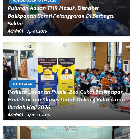
ADV DISKOMINFO BPP 2026
Puluhan Aduan THR Masuk, Disnaker
Balikpapan Soroti Pelanggaran Di Berbagai
Sektor
Admin01
April 1, 2026
BALIKPAPAN
Perkuat Layanan Publik, Bea Cukai Balikpapan
Hadirkan Tim Khusus Untuk Dukung Kelancaran
Ibadah Haji 2026
Admin01
April 30, 2026