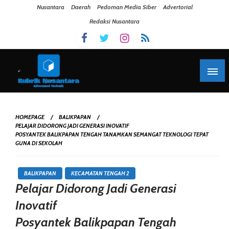
Skip To Content
Nusantara
Daerah
Pedoman Media Siber
Advertorial
Redaksi Nusantara
HOMEPAGE
BALIKPAPAN
PELAJAR DIDORONG JADI GENERASI INOVATIF
POSYANTEK BALIKPAPAN TENGAH TANAMKAN SEMANGAT TEKNOLOGI TEPAT
GUNA DI SEKOLAH
BALIKPAPAN
KECAMATAN TENGAH 2
Pelajar Didorong Jadi Generasi
Inovatif
Posyantek Balikpapan Tengah