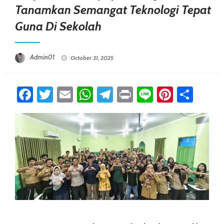
Tanamkan Semangat Teknologi Tepat
Guna Di Sekolah
Posted On
Admin01
October 31, 2025
Facebook
Twitter
Email
WhatsApp
Telegram
Print
Line
Pintere
Sha