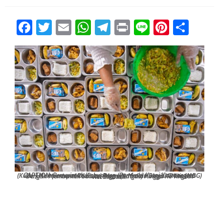
Facebook
Twitter
Email
WhatsApp
Telegram
Print
Line
Pintere
Sha
CAPTION: Pemerintah Kabupaten (Pemkab) Kutai Kartanegara (Kukar) Mempercepat Realisasi Program Makan Bergizi Gratis (MBG) Dengan Membentuk Satuan Tugas (Satgas) Hingga Ke Tingkat Kecamatan.