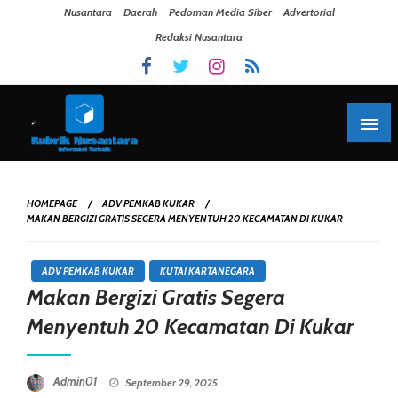
Skip To Content
Nusantara
Daerah
Pedoman Media Siber
Advertorial
Redaksi Nusantara
HOMEPAGE
ADV PEMKAB KUKAR
MAKAN BERGIZI GRATIS SEGERA MENYENTUH 20 KECAMATAN DI KUKAR
ADV PEMKAB KUKAR
KUTAI KARTANEGARA
Makan Bergizi Gratis Segera
Menyentuh 20 Kecamatan Di Kukar
Posted On
Admin01
September 29, 2025