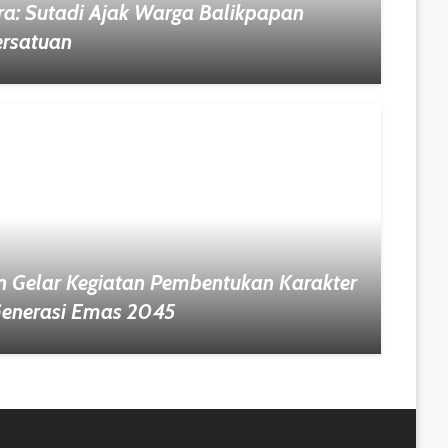
ra: Sutadi Ajak Warga Balikpapan
rsatuan
 Gelar Kegiatan Pembentukan Karakter
Generasi Emas 2045