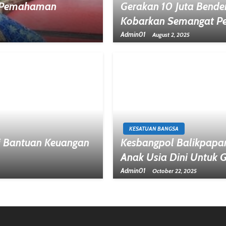
n Pemahaman
Gerakan 10 Juta Bende
Kobarkan Semangat Pe
Admin01
August 2, 2025
KESATUAN BANGSA
i Bantuan Keuangan
Kesbangpol Balikpapan
Anak Usia Dini Untuk 
Admin01
October 22, 2025