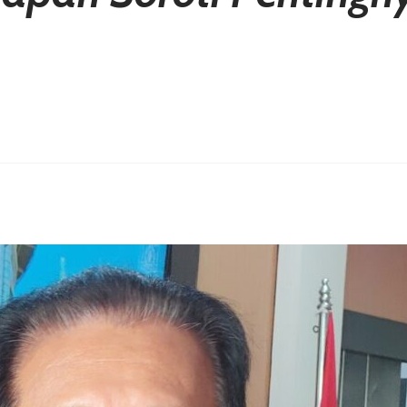
erest
hare