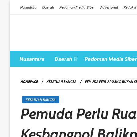
Skip To Content
Nusantara
Daerah
Pedoman Media Siber
Advertorial
Redaksi
Nusantara
Daerah
Pedoman Media Siber
HOMEPAGE
KESATUAN BANGSA
PEMUDA PERLU RUANG, BUKAN S
KESATUAN BANGSA
Pemuda Perlu Rua
Kesbangpol Balikp