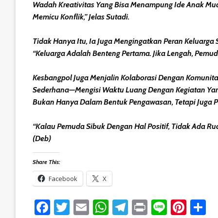
Wadah Kreativitas Yang Bisa Menampung Ide Anak Mud
Memicu Konflik,” Jelas Sutadi.
Tidak Hanya Itu, Ia Juga Mengingatkan Peran Keluarga
“Keluarga Adalah Benteng Pertama. Jika Lengah, Pemud
Kesbangpol Juga Menjalin Kolaborasi Dengan Komunitas
Sederhana—Mengisi Waktu Luang Dengan Kegiatan Yang
Bukan Hanya Dalam Bentuk Pengawasan, Tetapi Juga 
“Kalau Pemuda Sibuk Dengan Hal Positif, Tidak Ada Ru
(Deb)
Share This:
Facebook
X
Facebook
Twitter
Email
WhatsApp
Telegram
Print
Line
Pint
S