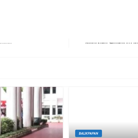
rgahayu
Next Post
BALIKPAPAN