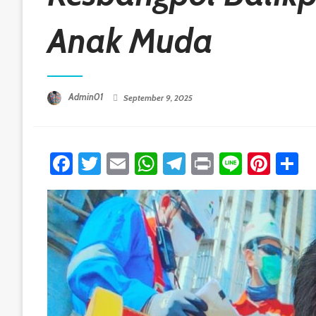
Anak Muda
Posted On
Admin01
September 9, 2025
Facebook
Twitter
Email
WhatsApp
Telegram
Print
Line
Pint
S