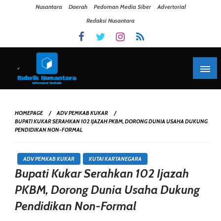
Skip To Content
Nusantara
Daerah
Pedoman Media Siber
Advertorial
Redaksi Nusantara
HOMEPAGE
ADV PEMKAB KUKAR
BUPATI KUKAR SERAHKAN 102 IJAZAH PKBM, DORONG DUNIA USAHA DUKUNG
PENDIDIKAN NON-FORMAL
ADV PEMKAB KUKAR
KUTAI KARTANEGARA
Bupati Kukar Serahkan 102 Ijazah
PKBM, Dorong Dunia Usaha Dukung
Pendidikan Non-Formal