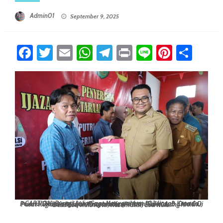
Posted On
Admin01
September 9, 2025
Facebook
Twitter
Email
WhatsApp
Telegram
Print
Line
Pintere
Sha
CAPTION: Bupati Aulia Saat Menyerahkan 102 Ijazah Kepada Peserta Didik Yang Lulus Program Kesetaraan Paket A, B, Dan C Di Pusat Kegiatan Belajar Masyarakat (PKBM) Putri Karang Melenu, Desa Loa Kulu Kota, Kecamatan Loa Kulu.