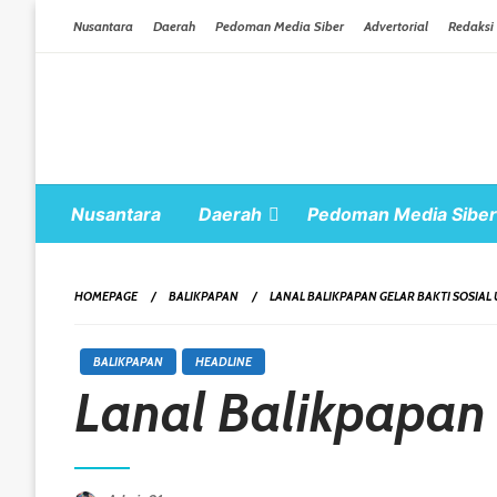
Skip To Content
Nusantara
Daerah
Pedoman Media Siber
Advertorial
Redaksi
Nusantara
Daerah
Pedoman Media Siber
HOMEPAGE
BALIKPAPAN
LANAL BALIKPAPAN GELAR BAKTI SOSIAL
BALIKPAPAN
HEADLINE
Lanal Balikpapan 
Posted On