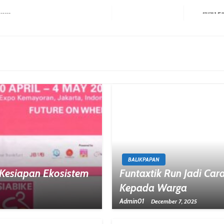
aran
Next Post
BALIKPAPAN
Kesiapan Ekosistem
Funtaxtik Run Jadi Ca
Kepada Warga
Admin01
December 7, 2025