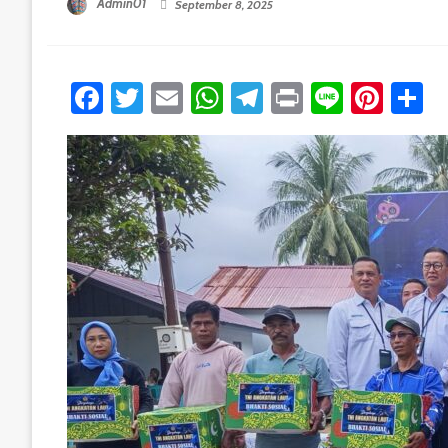
Admin01
September 8, 2025
Facebook
Twitter
Email
WhatsApp
Telegram
Print
Line
Pint
S