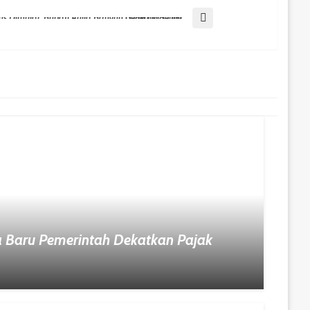
MBG Plus Dimulai, Bupati Aulia Bangun Generasi Sehat Dari Usia Dini
ra Baru Pemerintah Dekatkan Pajak