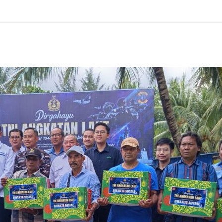
erest
hare