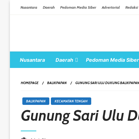
Skip To Content
Nusantara
Daerah
Pedoman Media Siber
Advertorial
Redaksi
Nusantara
Daerah
Pedoman Media Siber
HOMEPAGE
BALIKPAPAN
GUNUNG SARI ULU DUKUNG BALIKPAPAN 
BALIKPAPAN
KECAMATAN TENGAH
Gunung Sari Ulu D
Posted On