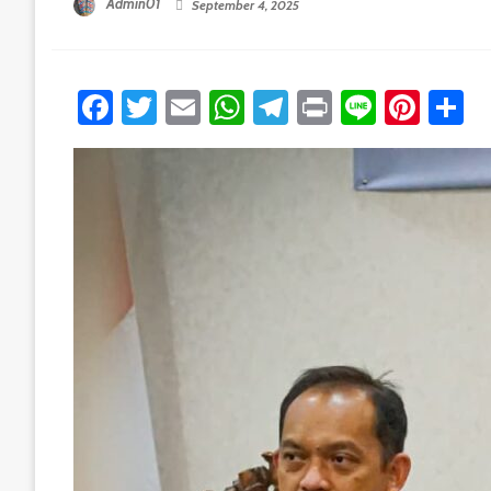
Admin01
September 4, 2025
Facebook
Twitter
Email
WhatsApp
Telegram
Print
Line
Pint
S