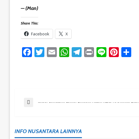
— (man)
Share This:
Facebook
X
Facebook
Twitter
Email
WhatsApp
Telegram
Print
Line
Pint
S
Post
Previous Post
Bulog Stabilkan Harga Pangan Lewat GPM Di Karang Rejo
Navigation
INFO NUSANTARA LAINNYA