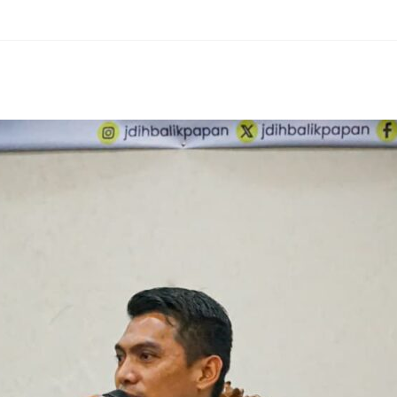
erest
hare