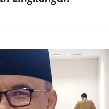
erest
hare