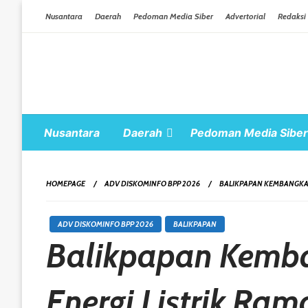
Skip To Content
Nusantara
Daerah
Pedoman Media Siber
Advertorial
Redaksi
Nusantara
Daerah
Pedoman Media Siber
HOMEPAGE
ADV DISKOMINFO BPP 2026
BALIKPAPAN KEMBANGKAN
ADV DISKOMINFO BPP 2026
BALIKPAPAN
Balikpapan Kemba
Energi Listrik Ra