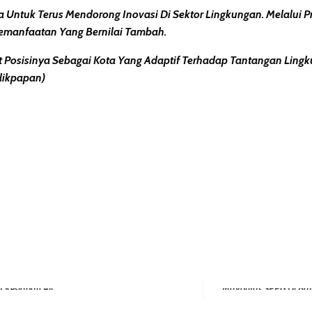
ntuk Terus Mendorong Inovasi Di Sektor Lingkungan. Melalui P
emanfaatan Yang Bernilai Tambah.
t Posisinya Sebagai Kota Yang Adaptif Terhadap Tantangan Li
alikpapan)
erest
hare
Next Post