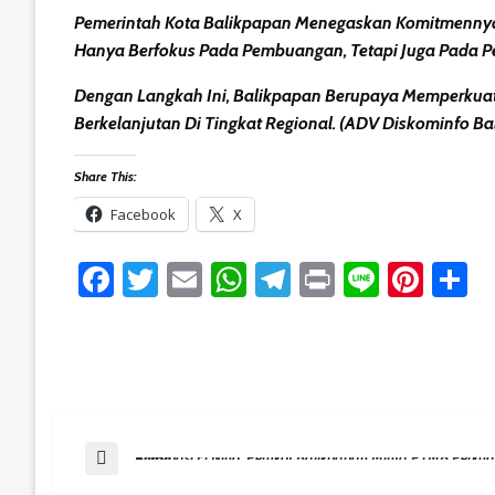
Pemerintah Kota Balikpapan Menegaskan Komitmennya U
Hanya Berfokus Pada Pembuangan, Tetapi Juga Pada P
Dengan Langkah Ini, Balikpapan Berupaya Memperkua
Berkelanjutan Di Tingkat Regional. (ADV Diskominfo B
Share This:
Facebook
X
Facebook
Twitter
Email
WhatsApp
Telegram
Print
Line
Pint
S
Post
Previous Post
Antisipasi El Nino, Pemkot Balikpapan Minta PTMB Perkuat Kesiapan Air Bersih