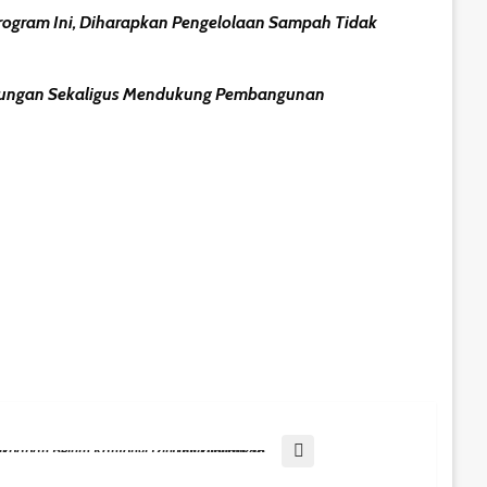
rogram Ini, Diharapkan Pengelolaan Sampah Tidak
ngkungan Sekaligus Mendukung Pembangunan
Mayoritas SPPG Di Balikpapan Belum Kantongi Izin Lingkungan, 18 Unit Dihentikan