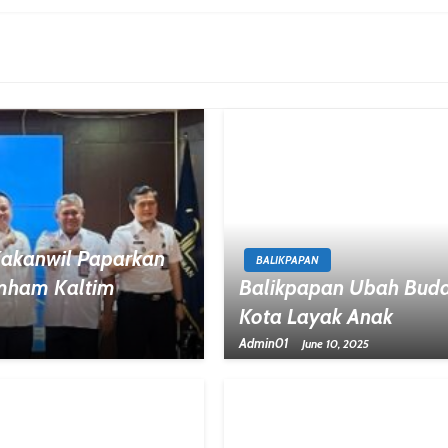
 Kakanwil Paparkan
BALIKPAPAN
umham Kaltim
Balikpapan Ubah Buda
Kota Layak Anak
Admin01
June 10, 2025