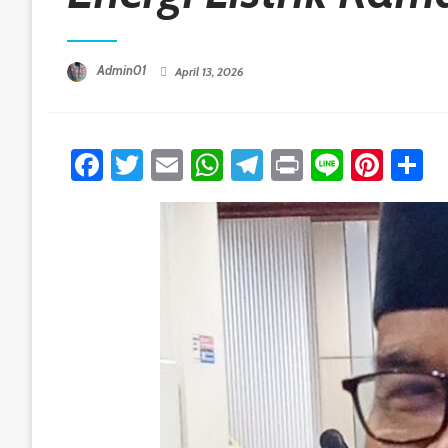
Posted On
Admin01
April 13, 2026
Facebook
Twitter
Email
WhatsApp
Telegram
Print
Line
Pint
S