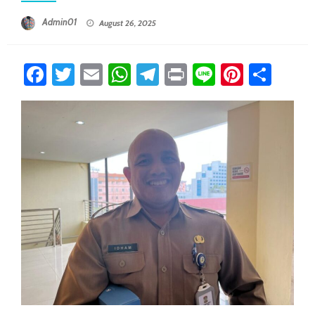
Posted On
Admin01
August 26, 2025
Facebook
Twitter
Email
WhatsApp
Telegram
Print
Line
Pintere
Sha