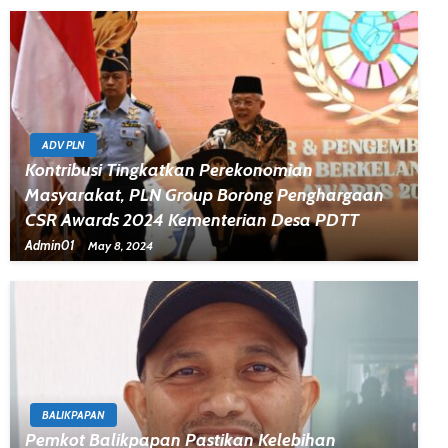
ADV PLN
Kontribusi Tingkatkan Perekonomian
Masyarakat, PLN Group Borong Penghargaan
CSR Awards 2024 Kementerian Desa PDTT
Admin01
May 8, 2024
BALIKPAPAN
Pemkot Balikpapan Pastikan Kelebihan