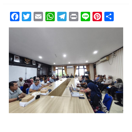
Facebook
Twitter
Email
WhatsApp
Telegram
Print
Line
Pintere
Sha