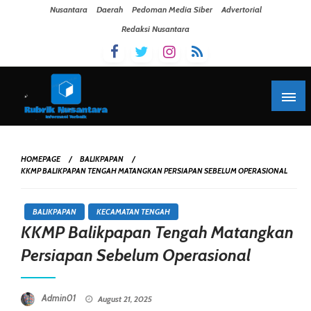
Skip To Content
Nusantara
Daerah
Pedoman Media Siber
Advertorial
Redaksi Nusantara
HOMEPAGE
BALIKPAPAN
KKMP BALIKPAPAN TENGAH MATANGKAN PERSIAPAN SEBELUM OPERASIONAL
BALIKPAPAN
KECAMATAN TENGAH
KKMP Balikpapan Tengah Matangkan
Persiapan Sebelum Operasional
Posted On
Admin01
August 21, 2025