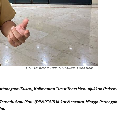
CAPTION: Kepala DPMPTSP Kukar, Alfian Noor.
tanegara (Kukar), Kalimantan Timur Terus Menunjukkan Perkemb
erpadu Satu Pintu (DPMPTSP) Kukar Mencatat, Hingga Pertengah
ni.