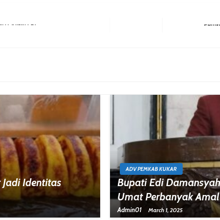
 HUT Ke-80 RI
Next Post
ADV PEMKAB KUKAR
adi Identitas
Bupati Edi Damansyah 
Umat Perbanyak Amal
Admin01
March 1, 2025