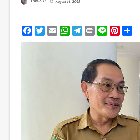
Admin01
August 16, 2025
Facebook
Twitter
Email
WhatsApp
Telegram
Print
Line
Pint
S