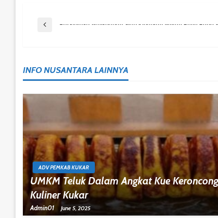
Post
Previous Post
Paskibraka Balikpapan Siap Kibarkan Merah Putih Pada
Navigation
INFO NUSANTARA LAINNYA
ADV PEMKAB KUKAR
UMKM Teluk Dalam Angkat Kue Keroncong J
Kuliner Kukar
Admin01
June 5, 2025