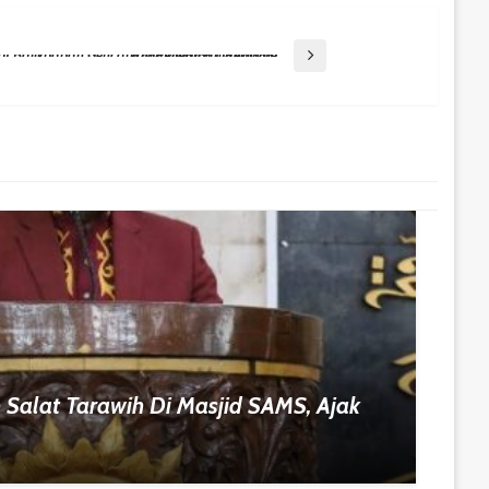
Pemkot Balikpapan Gencarkan Penertiban Reklame Kedaluwarsa Dan Ilegal
Salat Tarawih Di Masjid SAMS, Ajak