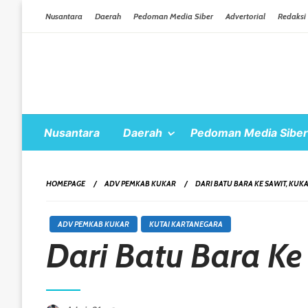
Skip To Content
Nusantara
Daerah
Pedoman Media Siber
Advertorial
Redaksi
Nusantara
Daerah
Pedoman Media Siber
HOMEPAGE
ADV PEMKAB KUKAR
DARI BATU BARA KE SAWIT, KUK
ADV PEMKAB KUKAR
KUTAI KARTANEGARA
Dari Batu Bara Ke
Posted On