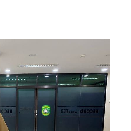
erest
hare