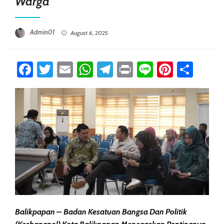
Warga
Posted On
Admin01
August 6, 2025
Facebook
Twitter
Email
WhatsApp
Telegram
Print
Line
Pintere
Sha
Balikpapan – Badan Kesatuan Bangsa Dan Politik