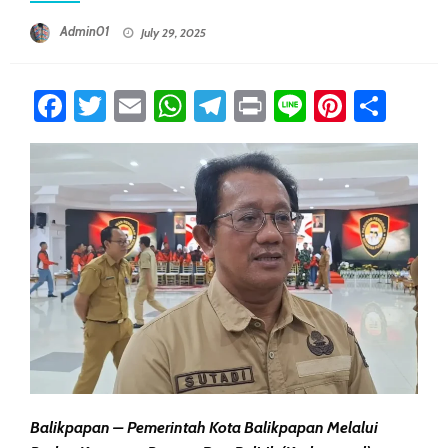
Posted On
Admin01
July 29, 2025
Facebook
Twitter
Email
WhatsApp
Telegram
Print
Line
Pintere
Sha
Balikpapan – Pemerintah Kota Balikpapan Melalui