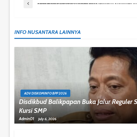
Post
Previous Post
Peringatan HAN 2025, Balikpapan Teguhkan Komitmen Jadi Kota Ramah Anak Menuju Indonesia Emas 2045
Navigation
INFO NUSANTARA LAINNYA
ADV DISKOMINFO BPP 2026
Disdikbud Balikpapan Buka Jalur Reguler 
Kursi SMP
Admin01
July 6, 2026