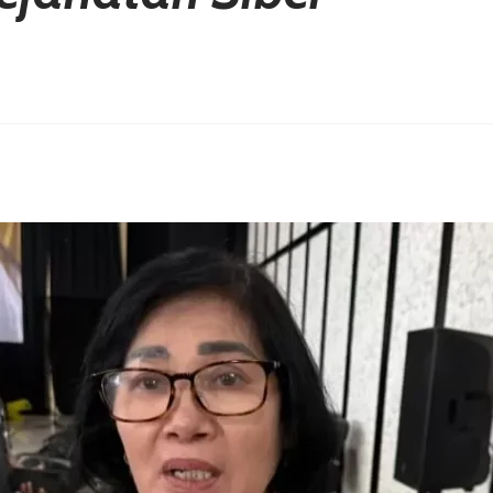
erest
hare