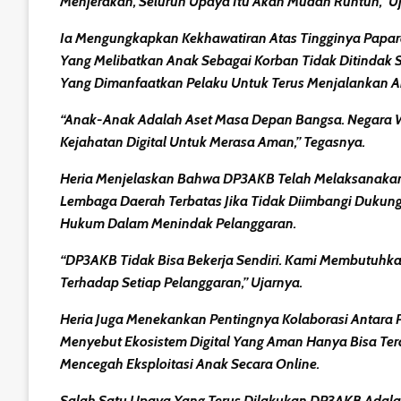
Menjerakan, Seluruh Upaya Itu Akan Mudah Runtuh,” Uja
Ia Mengungkapkan Kekhawatiran Atas Tingginya Paparan
Yang Melibatkan Anak Sebagai Korban Tidak Ditindak 
Yang Dimanfaatkan Pelaku Untuk Terus Menjalankan A
“Anak-Anak Adalah Aset Masa Depan Bangsa. Negara Wa
Kejahatan Digital Untuk Merasa Aman,” Tegasnya.
Heria Menjelaskan Bahwa DP3AKB Telah Melaksanakan S
Lembaga Daerah Terbatas Jika Tidak Diimbangi Dukunga
Hukum Dalam Menindak Pelanggaran.
“DP3AKB Tidak Bisa Bekerja Sendiri. Kami Membutuhka
Terhadap Setiap Pelanggaran,” Ujarnya.
Heria Juga Menekankan Pentingnya Kolaborasi Antara 
Menyebut Ekosistem Digital Yang Aman Hanya Bisa Ter
Mencegah Eksploitasi Anak Secara Online.
Salah Satu Upaya Yang Terus Dilakukan DP3AKB Adalah 