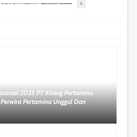
Pemkot Balikpapan Perkuat Sinergi Atasi Kekerasan Anak Dan Stunting Berbasis Keluarga
sional 2025 PT Kilang Pertamina
 Perwira Pertamina Unggul Dan