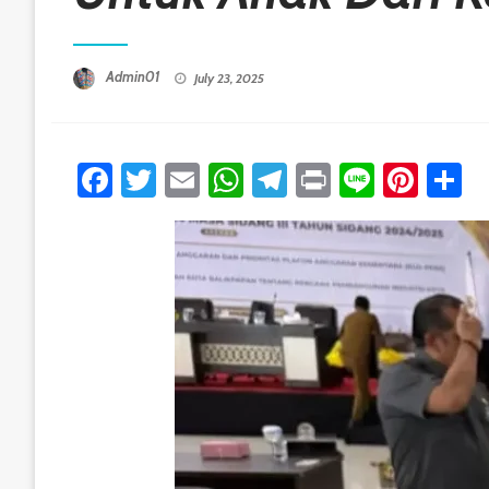
Posted On
Admin01
July 23, 2025
Facebook
Twitter
Email
WhatsApp
Telegram
Print
Line
Pint
S