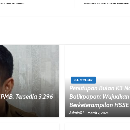
Next Post
BALIKPAPAN
Penutupan Bulan K3 Na
SPMB, Tersedia 3.296
Balikpapan: Wujudkan
Berketerampilan HSSE
Admin01
March 7, 2025