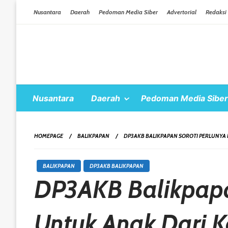
Skip To Content
Nusantara
Daerah
Pedoman Media Siber
Advertorial
Redaksi
Nusantara
Daerah
Pedoman Media Siber
HOMEPAGE
BALIKPAPAN
DP3AKB BALIKPAPAN SOROTI PERLUNYA
BALIKPAPAN
DP3AKB BALIKPAPAN
DP3AKB Balikpapa
Untuk Anak Dari K