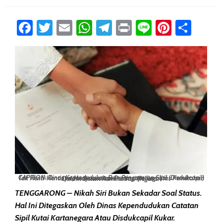
Facebook
Twitter
Email
WhatsApp
Telegram
Print
Line
Pintere
Sha
CAPTION: Dinas Kependudukan Dan Pencatatan Sipil (Disdukcapil) Tak Henti-Hentinya Menyuarakan Pentingnya Legalitas Pernikahan Dalam Sistem Administrasi Negara.
TENGGARONG – Nikah Siri Bukan Sekadar Soal Status.
Hal Ini Ditegaskan Oleh Dinas Kependudukan Catatan
Sipil Kutai Kartanegara Atau Disdukcapil Kukar.