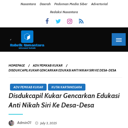
Skip To Content
Nusantara
Daerah
Pedoman Media Siber
Advertorial
Redaksi Nusantara
HOMEPAGE
ADV PEMKAB KUKAR
DISDUKCAPIL KUKAR GENCARKAN EDUKASI ANTI NIKAH SIRI KE DESA-DESA
ADV PEMKAB KUKAR
KUTAI KARTANEGARA
Disdukcapil Kukar Gencarkan Edukasi
Anti Nikah Siri Ke Desa-Desa
Posted On
Admin01
July 3, 2025