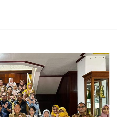
erest
hare