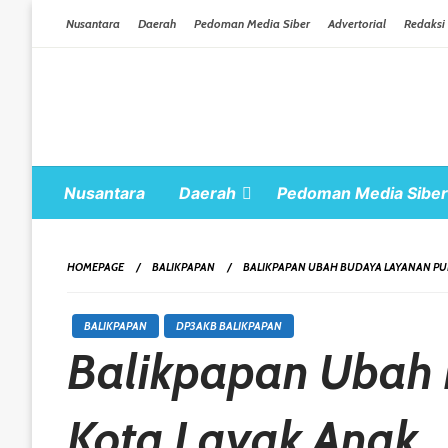
Skip To Content
Nusantara
Daerah
Pedoman Media Siber
Advertorial
Redaksi
Nusantara
Daerah
Pedoman Media Siber
HOMEPAGE
BALIKPAPAN
BALIKPAPAN UBAH BUDAYA LAYANAN PU
BALIKPAPAN
DP3AKB BALIKPAPAN
Balikpapan Ubah
Kota Layak Anak