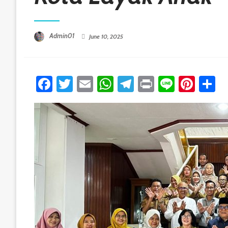
Posted On
Admin01
June 10, 2025
Facebook
Twitter
Email
WhatsApp
Telegram
Print
Line
Pint
S