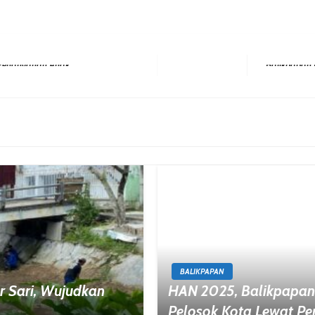
Next Post
BALIKPAPAN
 Sari, Wujudkan
HAN 2025, Balikpapan
Pelosok Kota Lewat P