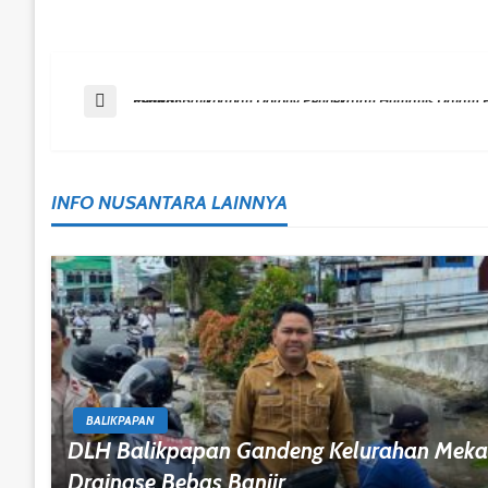
Post
Previous Post
Pemkot Balikpapan Dorong Pendekatan Humanis Dalam Penanganan Anak Jalanan
Navigation
INFO NUSANTARA LAINNYA
BALIKPAPAN
DLH Balikpapan Gandeng Kelurahan Mekar
Drainase Bebas Banjir