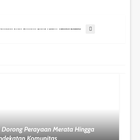
Balikpapan Bangun Kota Ramah Anak Lewat Transformasi Lintas Sektor
 Dorong Perayaan Merata Hingga
endekatan Komunitas