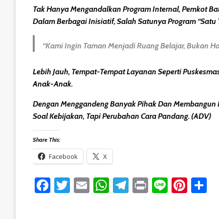
Tak Hanya Mengandalkan Program Internal, Pemkot B
Dalam Berbagai Inisiatif, Salah Satunya Program
“Satu
“Kami Ingin Taman Menjadi Ruang Belajar, Bukan Han
Lebih Jauh, Tempat-Tempat Layanan Seperti Puskesma
Anak-Anak.
Dengan Menggandeng Banyak Pihak Dan Membangun K
Soal Kebijakan, Tapi Perubahan Cara Pandang. (ADV)
Share This:
Facebook
X
Facebook
Twitter
Email
WhatsApp
Telegram
Print
Line
Pint
S