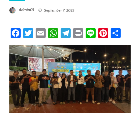
Posted On
Admin01
September 7, 2025
Facebook
Twitter
Email
WhatsApp
Telegram
Print
Line
Pintere
Sha