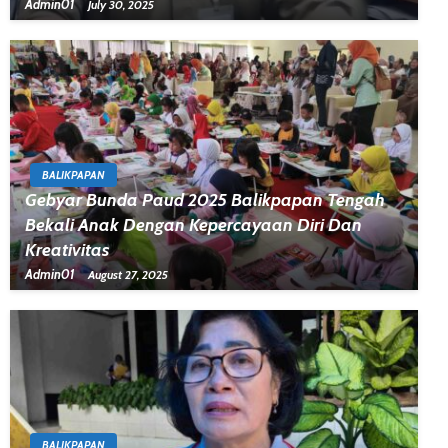
Admin01
July 30, 2025
BALIKPAPAN
Gebyar Bunda Paud 2025 Balikpapan Tengah
Bekali Anak Dengan Kepercayaan Diri Dan
Kreativitas
Admin01
August 27, 2025
BALIKPAPAN