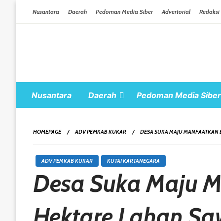
Skip To Content
Nusantara
Daerah
Pedoman Media Siber
Advertorial
Redaksi
Nusantara
Daerah
Pedoman Media Siber
HOMEPAGE
ADV PEMKAB KUKAR
DESA SUKA MAJU MANFAATKAN 
ADV PEMKAB KUKAR
KUTAI KARTANEGARA
Desa Suka Maju M
Hektare Lahan S