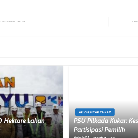
Next Post
ADV PEMKAB KUKAR
0 Hektare Lahan
PSU Pilkada Kukar: K
Partisipasi Pemilih
Admin01
March 9, 2025