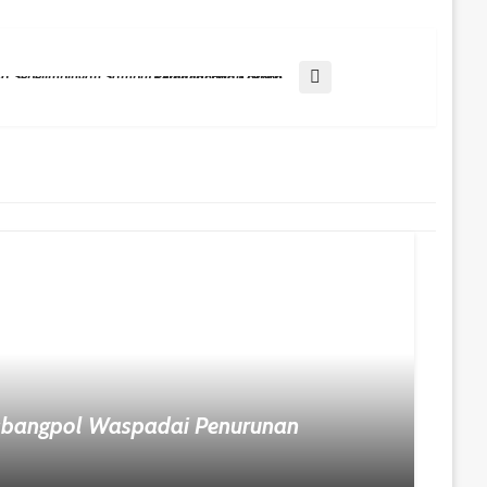
Desa Sebelimbingan Sambut Ekonomi Hijau Lewat Perdagangan Karbon
esbangpol Waspadai Penurunan