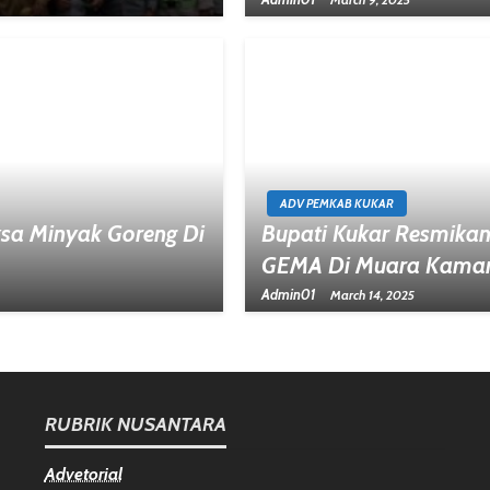
ADV PEMKAB KUKAR
sa Minyak Goreng Di
Bupati Kukar Resmikan
GEMA Di Muara Kama
Admin01
March 14, 2025
RUBRIK NUSANTARA
Advetorial