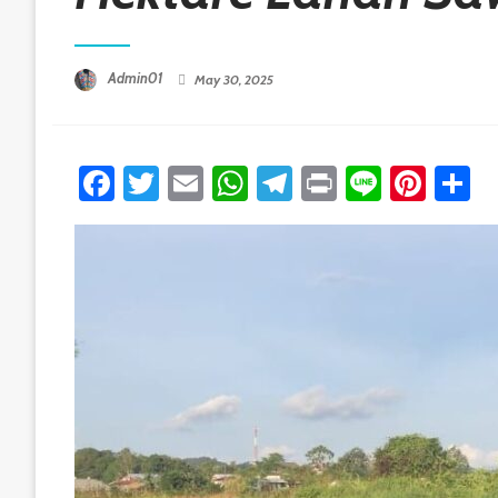
Posted On
Admin01
May 30, 2025
Facebook
Twitter
Email
WhatsApp
Telegram
Print
Line
Pint
S