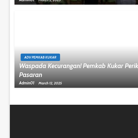
ADV PEMKAB KUKAR
Waspada Kecurangan! Pemkab Kukar Perik
Pasaran
Admin01
March 12, 2025