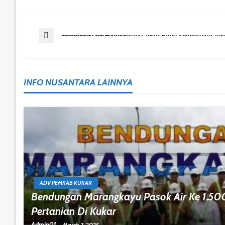
Post
Previous Post
Syarifuddin HR Minta Pemda Tegas Pada Kemegahan Toko Modern, Satu Kelurahan Cukup Dua
Navigation
INFO NUSANTARA LAINNYA
ADV PEMKAB KUKAR
Bendungan Marangkayu Pasok Air Ke 1.50
Pertanian Di Kukar
Admin01
March 2, 2025