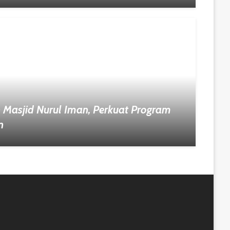
 Masjid Nurul Iman, Perkuat Program
n