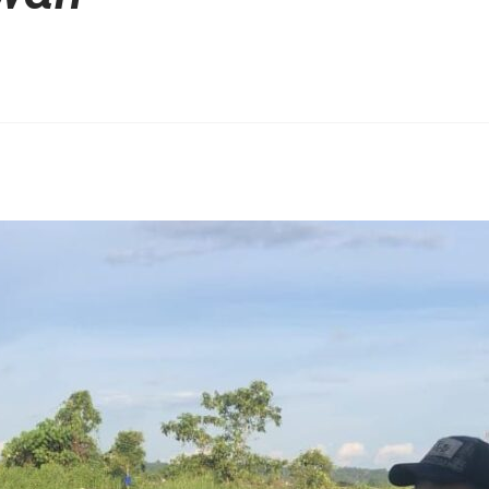
erest
hare