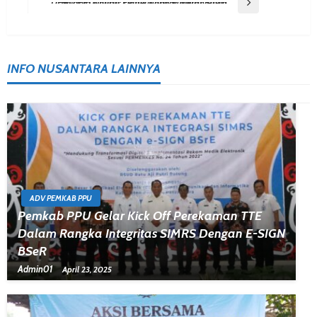
Next Post
DPRD PPU Minta Pemerintah Siapkan Pusat Belanja Khusus Untuk Kopdes Merah Putih
INFO NUSANTARA LAINNYA
ADV PEMKAB PPU
Pemkab PPU Gelar Kick Off Perekaman TTE
Dalam Rangka Integritas SIMRS Dengan E-SIGN
BSeR
Admin01
April 23, 2025