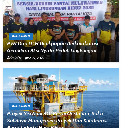
BALIKPAPAN
PWI Dan DLH Balikpapan Berkolaborasi
Gerakkan Aksi Nyata Peduli Lingkungan
Admin01
June 27, 2025
BALIKPAPAN
Proyek Sisi Nubi AOI Resmi Onstream, Bukti
Solidnya Manajemen Proyek Dan Kolaborasi
Besar Industri Hulu Migas