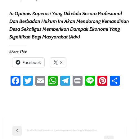
Ia Optimis Koperasi Yang Dikelola Secara Profesional
Dan Berbadan Hukum Ini Akan Mendorong Kemandirian
Desa Sekaligus Memberikan Dampak Ekonomi Yang
Signifikan Bagi Masyarakat.(adv)
Share This:
Facebook
X
Facebook
Twitter
Email
WhatsApp
Telegram
Print
Line
Pintere
Sha
Post
Previous Post
Semarak Lomba HUT Ke-55 Kelurahan Maluhu Dari Voli Hingga Burung Berkicau
Navigation