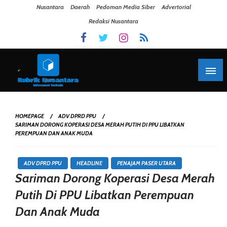
Skip To Content
Nusantara
Daerah
Pedoman Media Siber
Advertorial
Redaksi Nusantara
HOMEPAGE
ADV DPRD PPU
SARIMAN DORONG KOPERASI DESA MERAH PUTIH DI PPU LIBATKAN
PEREMPUAN DAN ANAK MUDA
ADV DPRD PPU
HEADLINE
PENAJAM PASER UTARA
Sariman Dorong Koperasi Desa Merah
Putih Di PPU Libatkan Perempuan
Dan Anak Muda