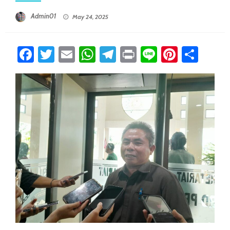
Posted On
Admin01
May 24, 2025
Facebook
Twitter
Email
WhatsApp
Telegram
Print
Line
Pintere
Sha