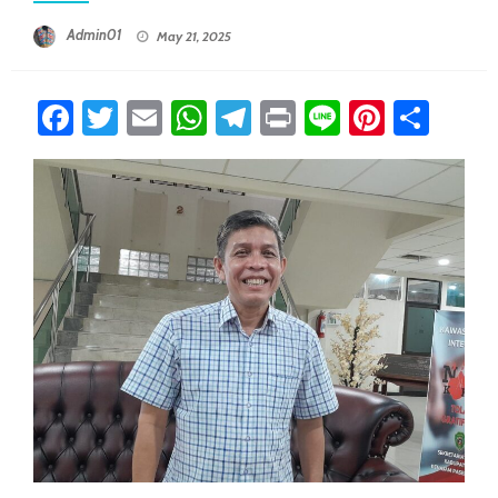
Posted On
Admin01
May 21, 2025
Facebook
Twitter
Email
WhatsApp
Telegram
Print
Line
Pintere
Sha