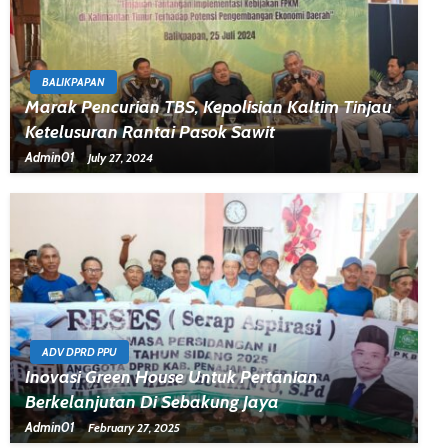
BALIKPAPAN
Marak Pencurian TBS, Kepolisian Kaltim Tinjau
Ketelusuran Rantai Pasok Sawit
Admin01
July 27, 2024
ADV DPRD PPU
Inovasi Green House Untuk Pertanian
Berkelanjutan Di Sebakung Jaya
Admin01
February 27, 2025