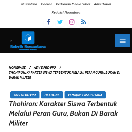
Skip To Content
Nusantara
Daerah
Pedoman Media Siber
Advertorial
Redaksi Nusantara
HOMEPAGE
ADV DPRD PPU
THOHIRON: KARAKTER SISWA TERBENTUK MELALUI PERAN GURU, BUKAN DI
BARAK MILITER
ADV DPRD PPU
HEADLINE
PENAJAM PASER UTARA
Thohiron: Karakter Siswa Terbentuk
Melalui Peran Guru, Bukan Di Barak
Militer