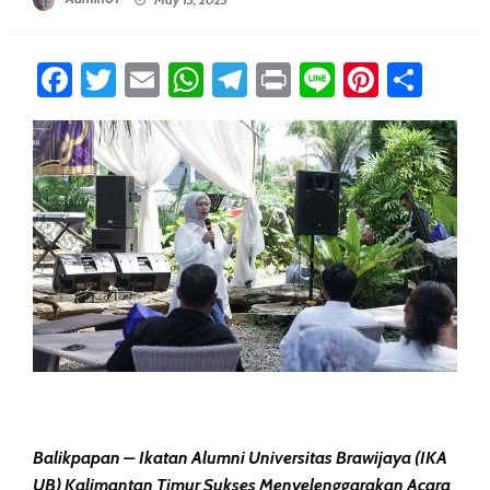
Facebook
Twitter
Email
WhatsApp
Telegram
Print
Line
Pintere
Sha
Balikpapan – Ikatan Alumni Universitas Brawijaya (IKA
UB) Kalimantan Timur Sukses Menyelenggarakan Acara