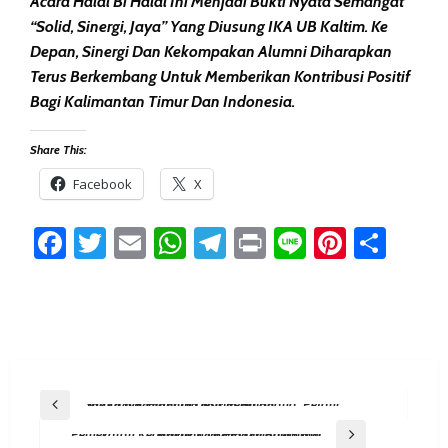
Acara Halal Bi Halal Ini Menjadi Bukti Nyata Semangat
“Solid, Sinergi, Jaya” Yang Diusung IKA UB Kaltim. Ke
Depan, Sinergi Dan Kekompakan Alumni Diharapkan
Terus Berkembang Untuk Memberikan Kontribusi Positif
Bagi Kalimantan Timur Dan Indonesia.
Share This:
Facebook
X
Facebook
Twitter
Email
WhatsApp
Telegram
Print
Line
Pintere
Sha
Post
Previous Post
Sumur Bor Hadir Di Desa Kerta Buana, Petani Tak Lagi Bergantung Musim Hujan
Navigation
Next Post
Pemekaran Kecamatan Di PPU Dijadwalkan Masuk Kemendagri Bulan Mei