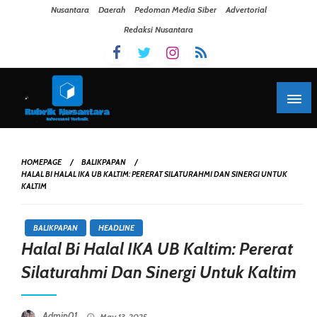
Skip To Content
Nusantara
Daerah
Pedoman Media Siber
Advertorial
Redaksi Nusantara
HOMEPAGE
BALIKPAPAN
HALAL BI HALAL IKA UB KALTIM: PERERAT SILATURAHMI DAN SINERGI UNTUK
KALTIM
BALIKPAPAN
HEADLINE
Halal Bi Halal IKA UB Kaltim: Pererat
Silaturahmi Dan Sinergi Untuk Kaltim
Posted On
Admin01
May 13, 2025