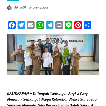
Posted On
Admin01
May 8, 2025
Facebook
Twitter
Email
WhatsApp
Telegram
Print
Line
Pintere
Sha
BALIKPAPAN – Di Tengah Tantangan Angka Yang
Menurun, Semangat Warga Kelurahan Mekar Sari Justru
Semakin Menyala. Nilai Keswadayaan Boleh Saja Tak