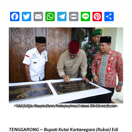
Facebook
Twitter
Email
WhatsApp
Telegram
Print
Line
Pintere
Sha
CAPTION: Bupati Kutai Kartanegara (Kukar) Edi Damansyah Meresmikan Kantor Desa Kahala, Kecamatan Kenohan, Dalam Kunjungan Kerjanya Ke Wilayah Hulu, Senin (7/4/2025). (Ist
TENGGARONG – Bupati Kutai Kartanegara (Kukar) Edi