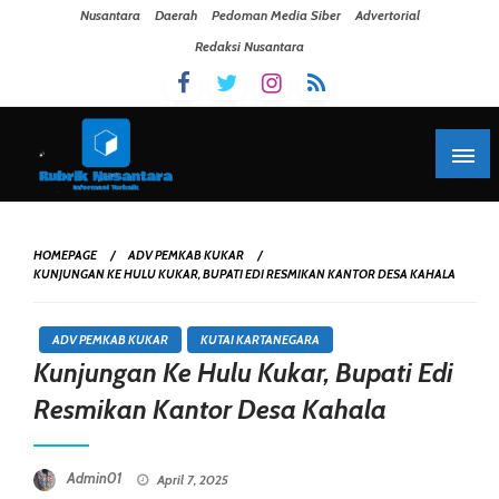
Skip To Content
Nusantara
Daerah
Pedoman Media Siber
Advertorial
Redaksi Nusantara
HOMEPAGE
ADV PEMKAB KUKAR
KUNJUNGAN KE HULU KUKAR, BUPATI EDI RESMIKAN KANTOR DESA KAHALA
ADV PEMKAB KUKAR
KUTAI KARTANEGARA
Kunjungan Ke Hulu Kukar, Bupati Edi
Resmikan Kantor Desa Kahala
Posted On
Admin01
April 7, 2025