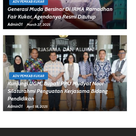
ADV PEMKAB KUKAR
Generasi Muda Bersinar Di IRMA Ramadhan
Fair Kukar, Agendanya Resmi Ditutup
Admin01
March 27, 2025
ADV PEMKAB KUKAR
Kunjungi UGM, Bupati PPU Mudyat Noor
Silaturahmi Penguatan Kerjasama Bidang
Pendidikan
Admin01
April 18, 2025