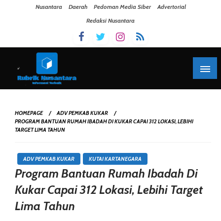
Skip To Content
Nusantara
Daerah
Pedoman Media Siber
Advertorial
Redaksi Nusantara
HOMEPAGE
ADV PEMKAB KUKAR
PROGRAM BANTUAN RUMAH IBADAH DI KUKAR CAPAI 312 LOKASI, LEBIHI
TARGET LIMA TAHUN
ADV PEMKAB KUKAR
KUTAI KARTANEGARA
Program Bantuan Rumah Ibadah Di
Kukar Capai 312 Lokasi, Lebihi Target
Lima Tahun