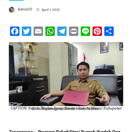
Posted On
Admin01
April 1, 2025
Facebook
Twitter
Email
WhatsApp
Telegram
Print
Line
Pintere
Sha
CAPTION: Kepala Bagian Kesejahteraan Rakyat (Kesra) Kabupaten Kutai Kartanegara, Dendy Irwan Fahriza.
Tenggarong – Program Rehabilitasi Rumah Ibadah Dan